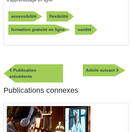
d’apprentissage en ligne.
accessibilité
flexibilité
formation gratuite en ligne
variété
Navigation
Article
Publication
Article suivant
de
Publication
suivan
précédente
l’article
précédente
Publications connexes