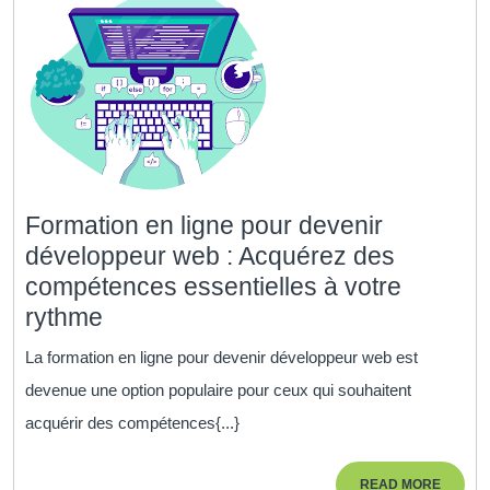
Apprendre
à
Son
Rythme
Formation en ligne pour devenir
développeur web : Acquérez des
compétences essentielles à votre
Formation
rythme
en
La formation en ligne pour devenir développeur web est
ligne
devenue une option populaire pour ceux qui souhaitent
pour
acquérir des compétences{...}
devenir
développeur
READ
READ MORE