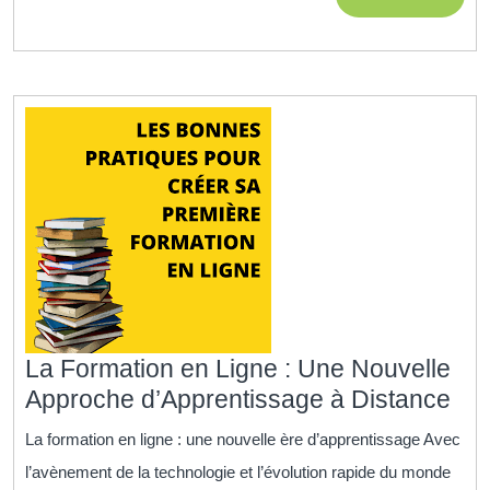
web
MORE
:
Acquérez
des
compétences
essentielles
à
votre
rythme
La Formation en Ligne : Une Nouvelle
La
Approche d’Apprentissage à Distance
For
La formation en ligne : une nouvelle ère d’apprentissage Avec
en
l’avènement de la technologie et l’évolution rapide du monde
Lig