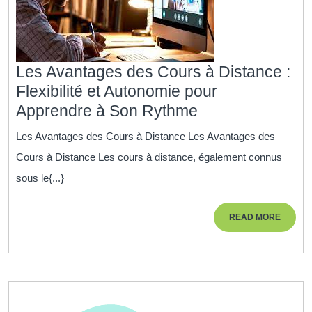
Les Avantages des Cours à Distance :
Flexibilité et Autonomie pour
Les
Apprendre à Son Rythme
Avantages
Les Avantages des Cours à Distance Les Avantages des
des
Cours à Distance Les cours à distance, également connus
Cours
sous le{...}
à
Distance
READ
READ MORE
:
MORE
Flexibilité
et
Autonomie
pour