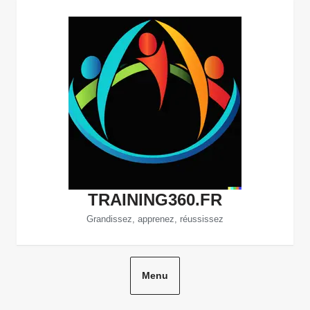
Aller
au
contenu
TRAINING360.FR
Grandissez, apprenez, réussissez
Menu