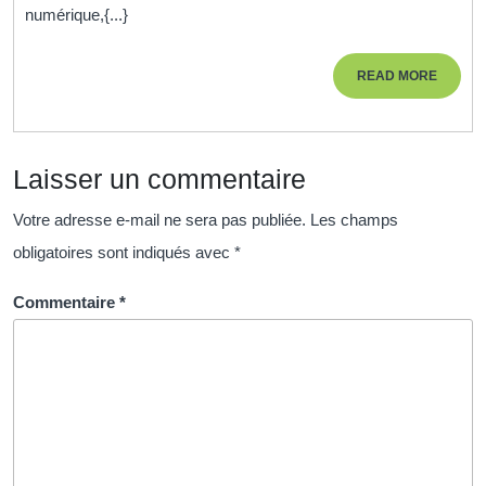
numérique,{...}
:
Un
READ
READ MORE
Nou
MORE
Ap
d’A
Laisser un commentaire
à
Dis
Votre adresse e-mail ne sera pas publiée.
Les champs
obligatoires sont indiqués avec
*
Commentaire
*