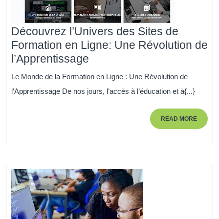
Découvrez l’Univers des Sites de
Formation en Ligne: Une Révolution de
Découvrez
l’Apprentissage
l’Univers
Le Monde de la Formation en Ligne : Une Révolution de
des
l’Apprentissage De nos jours, l’accès à l’éducation et à{...}
Sites
de
READ
READ MORE
Formation
MORE
en
Ligne:
Une
Révolution
de
l’Apprentissage