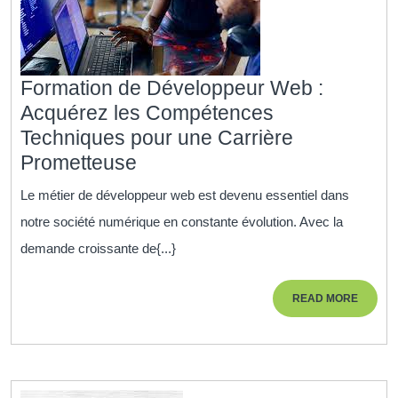
Formation de Développeur Web :
Acquérez les Compétences
Techniques pour une Carrière
Formation
Prometteuse
de
Le métier de développeur web est devenu essentiel dans
Développeur
notre société numérique en constante évolution. Avec la
Web
demande croissante de{...}
:
Acquérez
READ
READ MORE
les
MORE
Compétences
Techniques
pour