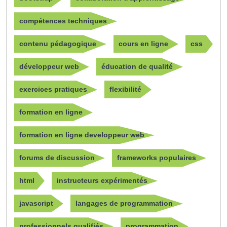
compétences techniques
contenu pédagogique
cours en ligne
css
développeur web
éducation de qualité
exercices pratiques
flexibilité
formation en ligne
formation en ligne developpeur web
forums de discussion
frameworks populaires
html
instructeurs expérimentés
javascript
langages de programmation
professionnels qualifiés
programmation