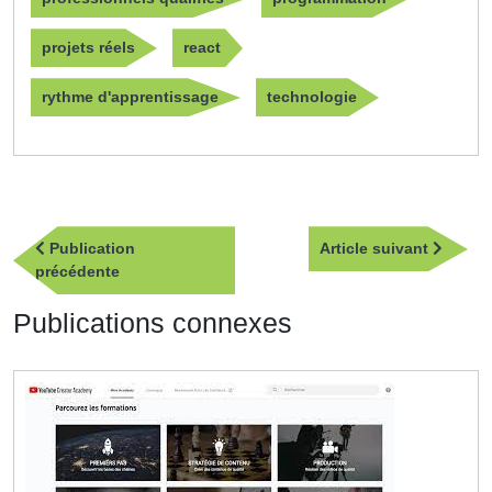
projets réels
react
rythme d'apprentissage
technologie
Navigation
Article
Publication
Article suivant
de
Publication
suivan
précédente
l’article
précédente
Publications connexes