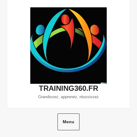
Aller
au
contenu
TRAINING360.FR
Grandissez, apprenez, réussissez
Menu