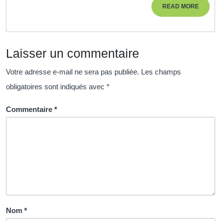
READ
READ MORE
Ligne
MORE
pour
Tous
Laisser un commentaire
Votre adresse e-mail ne sera pas publiée.
Les champs
obligatoires sont indiqués avec
*
Commentaire
*
Nom
*