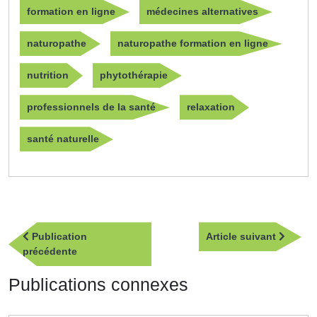
formation en ligne
médecines alternatives
naturopathe
naturopathe formation en ligne
nutrition
phytothérapie
professionnels de la santé
relaxation
santé naturelle
Navigation
Article
Publication
Article suivant
de
Publication
suivan
précédente
l’article
précédente
Publications connexes