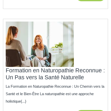
MORE
et
Bien-
Être
en
Ligne
Formation en Naturopathie Reconnue :
Formation
Un Pas vers la Santé Naturelle
en
La Formation en Naturopathie Reconnue : Un Chemin vers la
Naturopat
Santé et le Bien-Être La naturopathie est une approche
Reconnue
holistique{...}
: