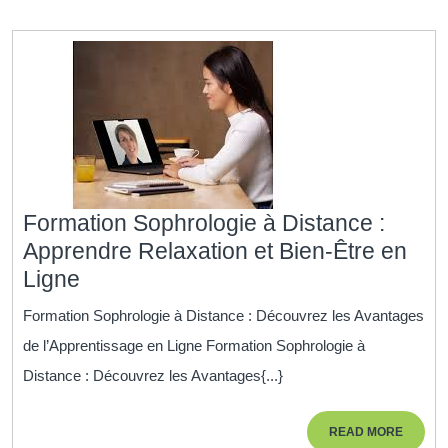
en
Lig
!
Formation Sophrologie à Distance :
Apprendre Relaxation et Bien-Être en
Formation
Ligne
Sophrologie
Formation Sophrologie à Distance : Découvrez les Avantages
à
de l’Apprentissage en Ligne Formation Sophrologie à
Distance
Distance : Découvrez les Avantages{...}
:
Apprendre
READ
READ MORE
Relaxation