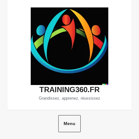
Aller
au
contenu
TRAINING360.FR
Grandissez, apprenez, réussissez
Menu