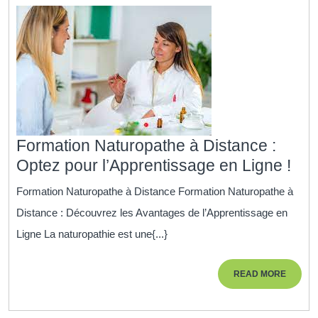
Formation Naturopathe à Distance :
For
Optez pour l’Apprentissage en Ligne !
Nat
Formation Naturopathe à Distance Formation Naturopathe à
à
Distance : Découvrez les Avantages de l’Apprentissage en
Dis
Ligne La naturopathie est une{...}
:
Opt
READ
READ MORE
pou
MORE
l’A