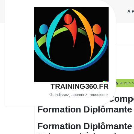
Aller
au
À 
contenu
Diplôme
19
training360
19 septembre 2025
training360
Aucun c
TRAINING360.FR
septembre
2025
Grandissez, apprenez, réussissez
Développez vos Comp
Formation Diplômante 
Formation Diplômante 