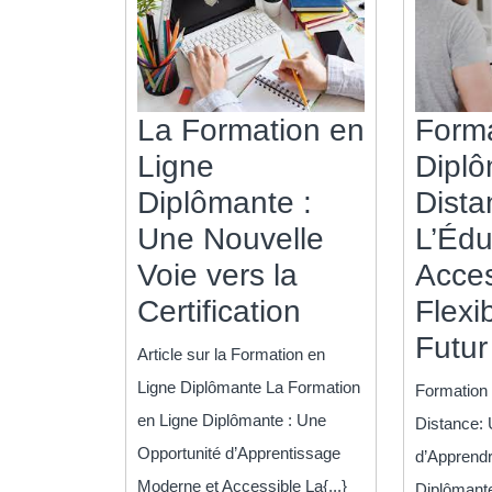
La Formation en
Form
Ligne
Diplô
Diplômante :
Dista
Une Nouvelle
L’Édu
Voie vers la
Acces
La
Certification
Flexi
Formation
Futur
Article sur la Formation en
en
Ligne Diplômante La Formation
Formation
Ligne
en Ligne Diplômante : Une
Distance:
Diplômante
Opportunité d’Apprentissage
d’Apprend
:
Moderne et Accessible La{...}
Diplômant