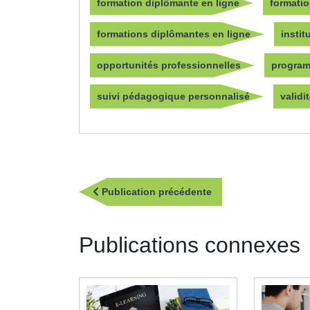
formation diplômante en ligne
formatio
formations diplômantes en ligne
insti
opportunités professionnelles
program
suivi pédagogique personnalisé
validi
Navigation
Publication
Publication précédente
de
précédente
l’article
Publications connexes