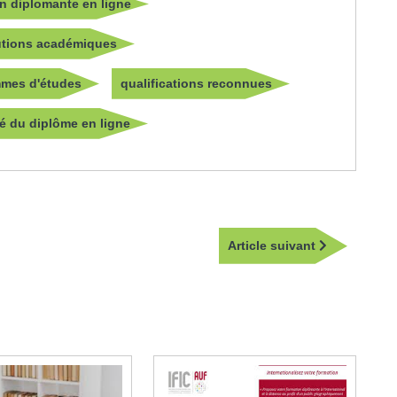
n diplomante en ligne
tutions académiques
mes d'études
qualifications reconnues
té du diplôme en ligne
Article
Article suivant
suivant