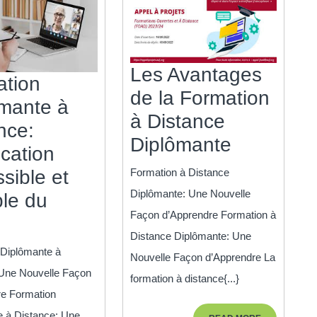
Les Avantages
ation
de la Formation
mante à
à Distance
nce:
Les
Diplômante
cation
Avantage
Formation à Distance
sible et
de
Diplômante: Une Nouvelle
ble du
la
Façon d’Apprendre Formation à
Formation
Formatio
Distance Diplômante: Une
Diplômante
 Diplômante à
à
Nouvelle Façon d’Apprendre La
à
 Une Nouvelle Façon
formation à distance{...}
Distance
Distance:
re Formation
Diplôman
L’Éducation
e à Distance: Une