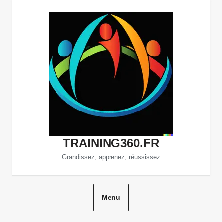
Aller
au
contenu
TRAINING360.FR
Grandissez, apprenez, réussissez
Menu