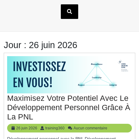
Jour :
26 juin 2026
Maximisez Votre Potentiel Avec Le
Développement Personnel Grâce À
Maximisez
La PNL
Votre
26
training360
26 juin 2026
training360
Aucun commentaire
Potentiel
juin
Développement personnel avec la PNL Développement