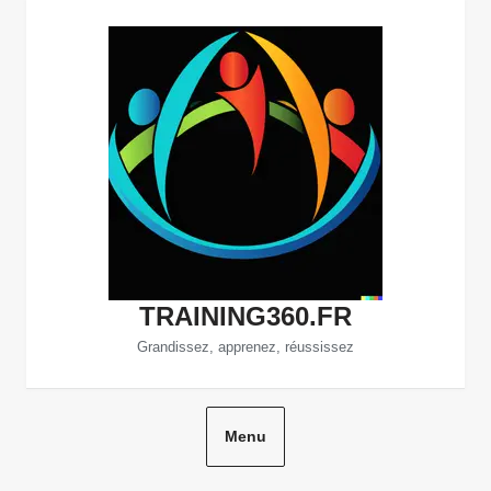
Aller
au
contenu
TRAINING360.FR
Grandissez, apprenez, réussissez
Menu