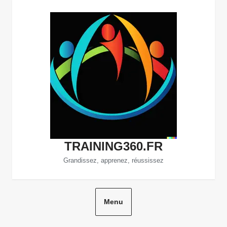
Aller
au
contenu
TRAINING360.FR
Grandissez, apprenez, réussissez
Menu