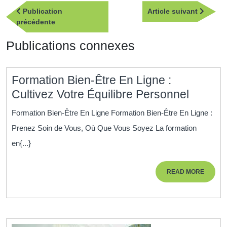
Navigation
Article
Publication
Article suivant
de
Publication
suivan
précédente
l’article
précédente
Publications connexes
Formation Bien-Être En Ligne :
Format
Cultivez Votre Équilibre Personnel
Bien-
Formation Bien-Être En Ligne Formation Bien-Être En Ligne :
Être
Prenez Soin de Vous, Où Que Vous Soyez La formation
En
en{...}
Ligne
:
READ
READ MORE
Cultive
MORE
Votre
Équilib
Person