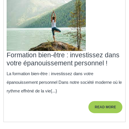
Formation bien-être : investissez dans
Format
votre épanouissement personnel !
bien-
La formation bien-être : investissez dans votre
être
épanouissement personnel Dans notre société moderne où le
:
rythme effréné de la vie{...}
investi
dans
READ
READ MORE
votre
MORE
épanou
person