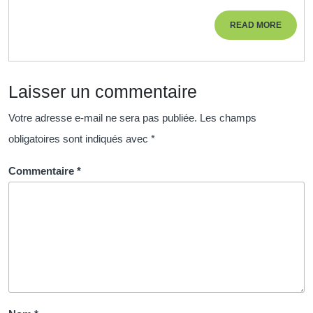
:
READ
READ MORE
Découvrez
MORE
l’Art
de
Laisser un commentaire
la
Relaxation
Votre adresse e-mail ne sera pas publiée.
Les champs
et
obligatoires sont indiqués avec
*
de
l’Harmonie
Commentaire
*