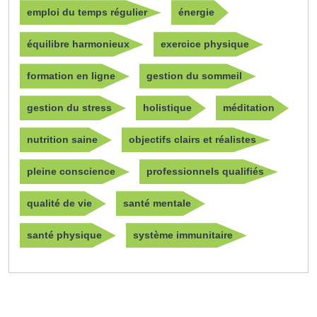
emploi du temps régulier
énergie
équilibre harmonieux
exercice physique
formation en ligne
gestion du sommeil
gestion du stress
holistique
méditation
nutrition saine
objectifs clairs et réalistes
pleine conscience
professionnels qualifiés
qualité de vie
santé mentale
santé physique
système immunitaire