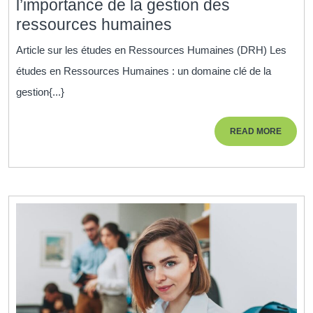
l’importance de la gestion des
Études
ressources humaines
en
Article sur les études en Ressources Humaines (DRH) Les
DRH
études en Ressources Humaines : un domaine clé de la
:
gestion{...}
Comprendre
l’importance
READ
READ MORE
de
MORE
la
gestion
des
ressources
humaines