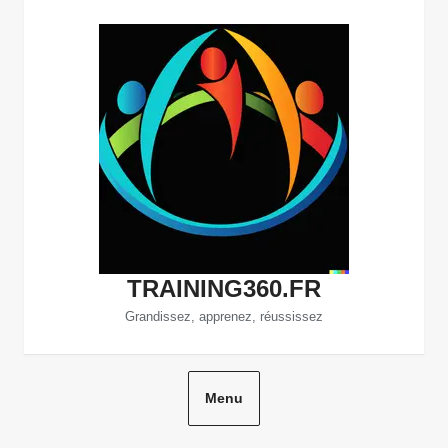
Aller
au
contenu
TRAINING360.FR
Grandissez, apprenez, réussissez
Menu