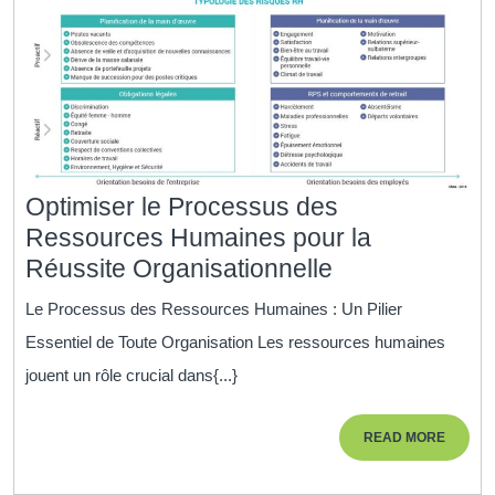
humaines
Optimiser le Processus des
Ressources Humaines pour la
Optimiser
Réussite Organisationnelle
le
Le Processus des Ressources Humaines : Un Pilier
Processus
Essentiel de Toute Organisation Les ressources humaines
des
jouent un rôle crucial dans{...}
Ressources
Humaines
READ
READ MORE
pour
MORE
la