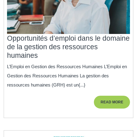
Opportunités d’emploi dans le domaine
de la gestion des ressources
Opportunités
humaines
d’emploi
L’Emploi en Gestion des Ressources Humaines L’Emploi en
dans
Gestion des Ressources Humaines La gestion des
le
ressources humaines (GRH) est un{...}
domaine
de
READ
READ MORE
la
MORE
gestion
des
ressources