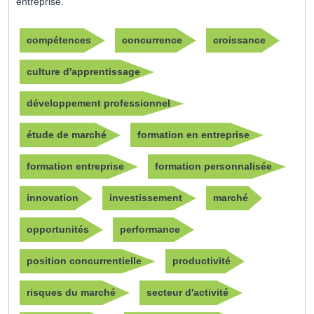
entreprise.
compétences
concurrence
croissance
culture d'apprentissage
développement professionnel
étude de marché
formation en entreprise
formation entreprise
formation personnalisée
innovation
investissement
marché
opportunités
performance
position concurrentielle
productivité
risques du marché
secteur d'activité