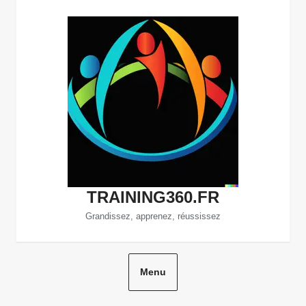
Aller
au
contenu
TRAINING360.FR
Grandissez, apprenez, réussissez
Menu