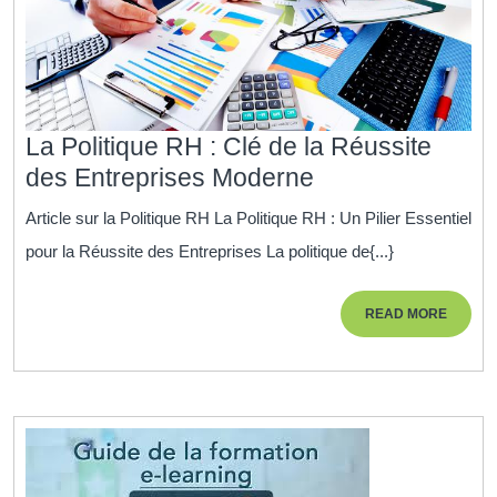
La Politique RH : Clé de la Réussite
La
des Entreprises Moderne
Politique
Article sur la Politique RH La Politique RH : Un Pilier Essentiel
RH
pour la Réussite des Entreprises La politique de{...}
:
Clé
READ
READ MORE
de
MORE
la
Réussite
des
Entreprises
Moderne