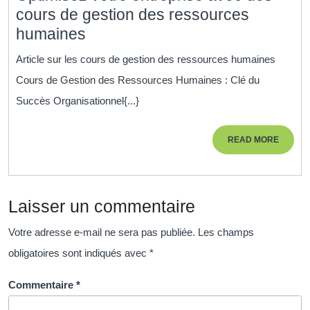
Nouveau
cours de gestion des ressources
Paradigme
Optimisez
humaines
d’Apprentiss
votre
Article sur les cours de gestion des ressources humaines
entreprise
Cours de Gestion des Ressources Humaines : Clé du
avec
Succès Organisationnel{...}
des
cours
READ
READ MORE
de
MORE
gestion
des
Laisser un commentaire
ressources
humaines
Votre adresse e-mail ne sera pas publiée.
Les champs
obligatoires sont indiqués avec
*
Commentaire
*