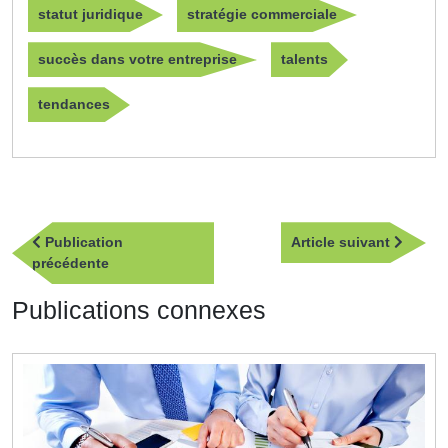
statut juridique
stratégie commerciale
succès dans votre entreprise
talents
tendances
Navigation
Article
Publication
Article suivant
de
Publication
suivan
précédente
l’article
précédente
Publications connexes