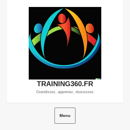
Aller
au
contenu
TRAINING360.FR
Grandissez, apprenez, réussissez
Menu