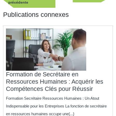
Publication
suivan
précédente
l’article
précédente
Publications connexes
Formation de Secrétaire en
Ressources Humaines : Acquérir les
Formati
Compétences Clés pour Réussir
de
Formation Secrétaire Ressources Humaines : Un Atout
Secrétai
Indispensable pour les Entreprises La fonction de secrétaire
en
en ressources humaines occupe une{...}