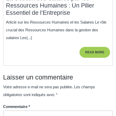
Ressources Humaines : Un Pilier
La
Essentiel de l’Entreprise
Gestion
Article sur les Ressources Humaines et les Salaires Le rôle
des
crucial des Ressources Humaines dans la gestion des
Salaires
salaires Les{...}
par
les
READ
READ MORE
Ressources
MORE
Humaines
:
Laisser un commentaire
Un
Pilier
Votre adresse e-mail ne sera pas publiée.
Les champs
Essentiel
obligatoires sont indiqués avec
*
de
l’Entreprise
Commentaire
*