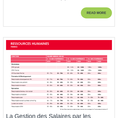
Ressources
Humaines
READ
READ MORE
:
MORE
L’école
RH
de
demain
La Gestion des Salaires par les