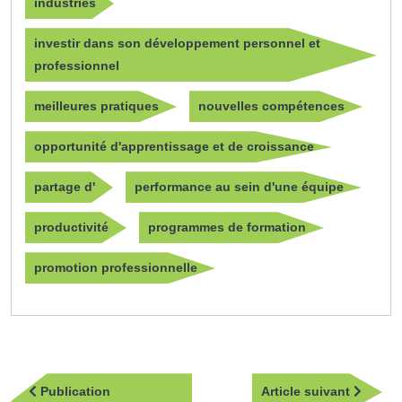
industries
investir dans son développement personnel et
professionnel
meilleures pratiques
nouvelles compétences
opportunité d'apprentissage et de croissance
partage d'
performance au sein d'une équipe
productivité
programmes de formation
promotion professionnelle
Navigation
Article
Publication
Article suivant
de