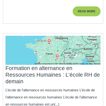
Ressour
Humain
READ
READ MORE
:
MORE
Acquérir
les
Compét
Clés
pour
Réussir
Formation en alternance en
Ressources Humaines : L’école RH de
Formation
demain
en
L’école de l’alternance en ressources humaines L’école de
alternance
l’alternance en ressources humaines L’école de l’alternance
en
en ressources humaines est un{...}