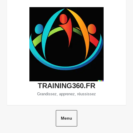
Aller
au
contenu
TRAINING360.FR
Grandissez, apprenez, réussissez
Menu