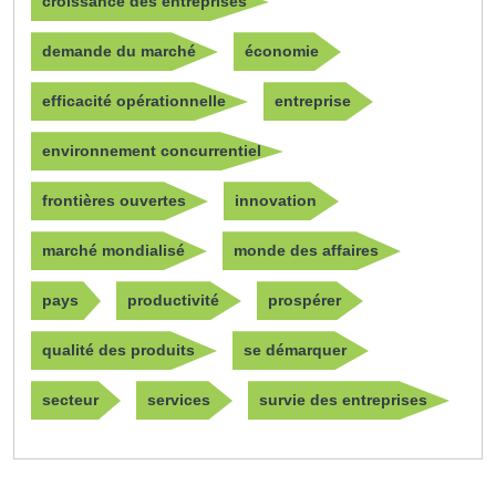
croissance des entreprises
demande du marché
économie
efficacité opérationnelle
entreprise
environnement concurrentiel
frontières ouvertes
innovation
marché mondialisé
monde des affaires
pays
productivité
prospérer
qualité des produits
se démarquer
secteur
services
survie des entreprises