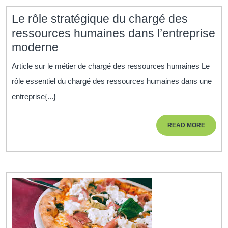
Le rôle stratégique du chargé des
ressources humaines dans l’entreprise
Le
moderne
rôle
Article sur le métier de chargé des ressources humaines Le
stratégique
rôle essentiel du chargé des ressources humaines dans une
du
entreprise{...}
chargé
des
READ
READ MORE
ressources
MORE
humaines
dans
l’entreprise
moderne