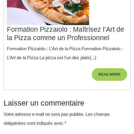
Formation Pizzaiolo : Maîtrisez l’Art de
Formati
la Pizza comme un Professionnel
Pizzaiol
Formation Pizzaiolo : L’Art de la Pizza Formation Pizzaiolo :
:
L’Art de la Pizza La pizza est l’un des plats{...}
Maîtrise
l’Art
READ
READ MORE
de
MORE
la
Pizza
Laisser un commentaire
comme
un
Votre adresse e-mail ne sera pas publiée.
Les champs
Profess
obligatoires sont indiqués avec
*