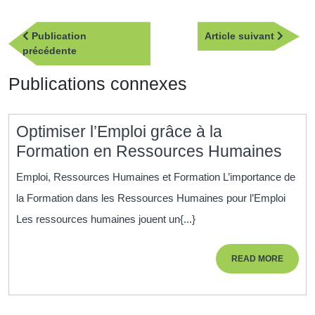
Navigation
Article
Publication
Article suivant
de
Publication
suivan
précédente
l’article
précédente
Publications connexes
Optimiser l’Emploi grâce à la
Opti
Formation en Ressources Humaines
l’Em
Emploi, Ressources Humaines et Formation L’importance de
grâc
la Formation dans les Ressources Humaines pour l’Emploi
à
Les ressources humaines jouent un{...}
la
Form
READ
READ MORE
en
MORE
Res
Hum