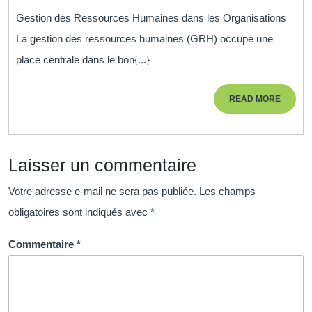
la
Gestion des Ressources Humaines dans les Organisations
Gestion
La gestion des ressources humaines (GRH) occupe une
des
place centrale dans le bon{...}
Ressour
Humaine
READ
READ MORE
dans
MORE
les
Organisat
Laisser un commentaire
Clé
du
Votre adresse e-mail ne sera pas publiée.
Les champs
Succès
obligatoires sont indiqués avec
*
et
de
Commentaire
*
la
Performa