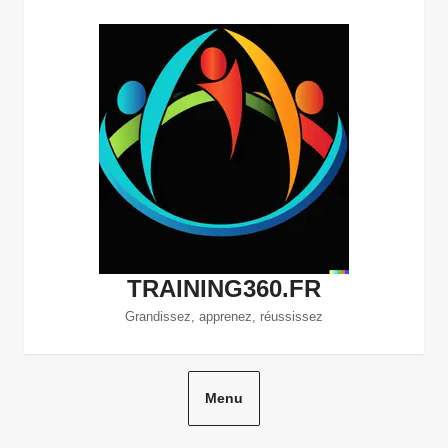
Aller
au
contenu
TRAINING360.FR
Grandissez, apprenez, réussissez
Menu