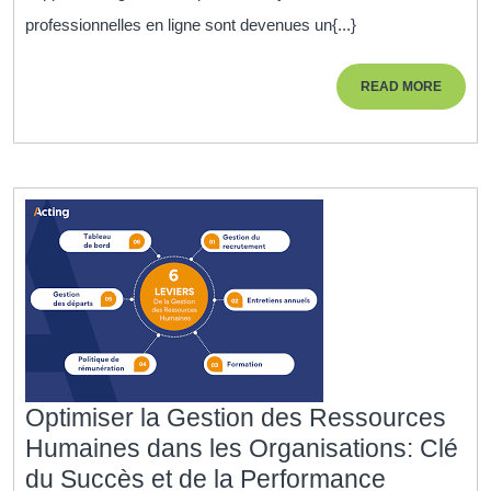
ave
professionnelles en ligne sont devenues un{...}
les
For
READ
READ MORE
Pro
MORE
en
Lig
Optimiser la Gestion des Ressources
Humaines dans les Organisations: Clé
Optimise
du Succès et de la Performance