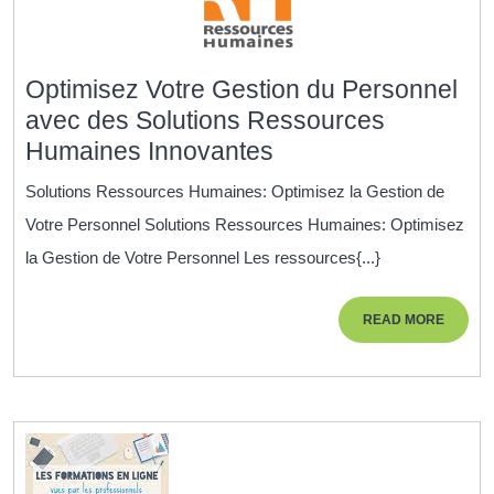
Optimisez Votre Gestion du Personnel
avec des Solutions Ressources
Optimisez
Humaines Innovantes
Votre
Solutions Ressources Humaines: Optimisez la Gestion de
Gestion
Votre Personnel Solutions Ressources Humaines: Optimisez
du
la Gestion de Votre Personnel Les ressources{...}
Personnel
avec
READ
READ MORE
des
MORE
Solutions
Ressources
Humaines
Innovantes