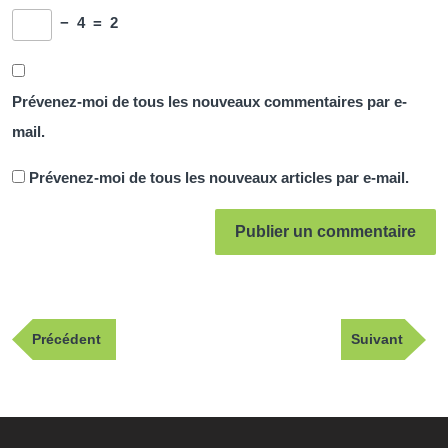
−
4
=
2
Prévenez-moi de tous les nouveaux commentaires par e-
mail.
Prévenez-moi de tous les nouveaux articles par e-mail.
Navigation
Publication
Article
Précédent
Suivant
de
précédente
suivant
l’article