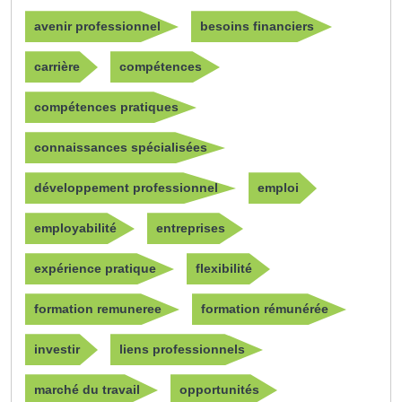
avenir professionnel
besoins financiers
carrière
compétences
compétences pratiques
connaissances spécialisées
développement professionnel
emploi
employabilité
entreprises
expérience pratique
flexibilité
formation remuneree
formation rémunérée
investir
liens professionnels
marché du travail
opportunités