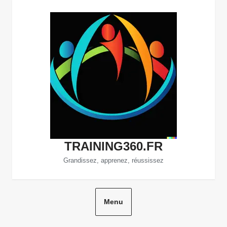
Aller
au
contenu
TRAINING360.FR
Grandissez, apprenez, réussissez
Menu