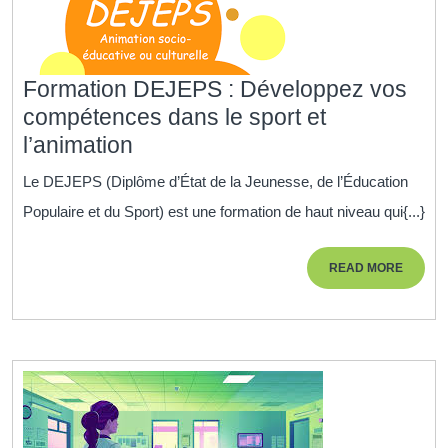
Formation DEJEPS : Développez vos
compétences dans le sport et
Formation
l’animation
DEJEPS
Le DEJEPS (Diplôme d’État de la Jeunesse, de l’Éducation
:
Populaire et du Sport) est une formation de haut niveau qui{...}
Développez
vos
READ
READ MORE
compétences
MORE
dans
le
sport
et
l’animation