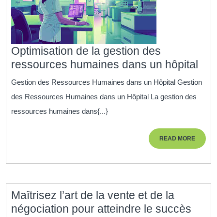
Optimisation de la gestion des
Opt
ressources humaines dans un hôpital
de
Gestion des Ressources Humaines dans un Hôpital Gestion
la
des Ressources Humaines dans un Hôpital La gestion des
ges
ressources humaines dans{...}
des
res
READ
READ MORE
hum
MORE
dan
un
hôpi
Maîtrisez l’art de la vente et de la
Maîtr
négociation pour atteindre le succès