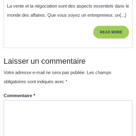
l’art
La vente et la négociation sont des aspects essentiels dans le
de
monde des affaires. Que vous soyez un entrepreneur, un{...}
la
vent
READ
READ MORE
et
MORE
de
la
Laisser un commentaire
négo
pour
Votre adresse e-mail ne sera pas publiée.
Les champs
attei
obligatoires sont indiqués avec
*
le
succ
Commentaire
*