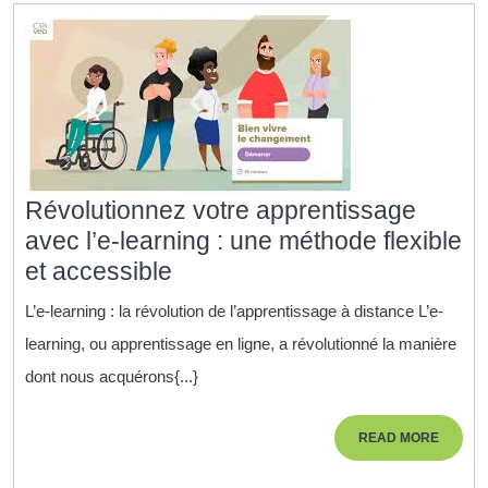
dans
le
dével
socio-
écono
Révolutionnez votre apprentissage
avec l’e-learning : une méthode flexible
Révolutionnez
et accessible
votre
L’e-learning : la révolution de l’apprentissage à distance L’e-
apprentissage
learning, ou apprentissage en ligne, a révolutionné la manière
avec
dont nous acquérons{...}
l’e-
learning
READ
READ MORE
:
MORE
une