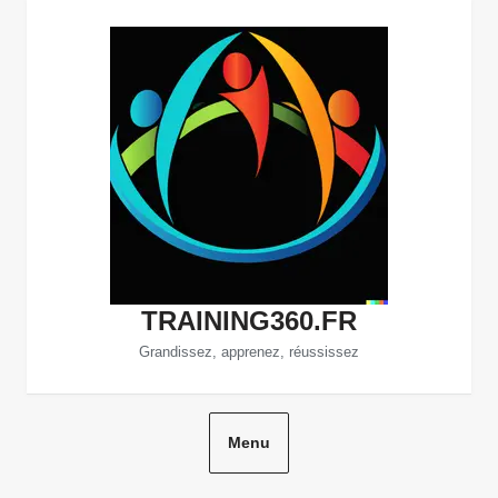
Aller
au
contenu
TRAINING360.FR
Grandissez, apprenez, réussissez
Menu