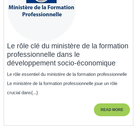
Le rôle clé du ministère de la formation
professionnelle dans le
Le
développement socio-économique
rôle
Le rôle essentiel du ministère de la formation professionnelle
clé
Le ministère de la formation professionnelle joue un rôle
du
crucial dans{...}
minist
de
READ
READ MORE
la
MORE
format
profes