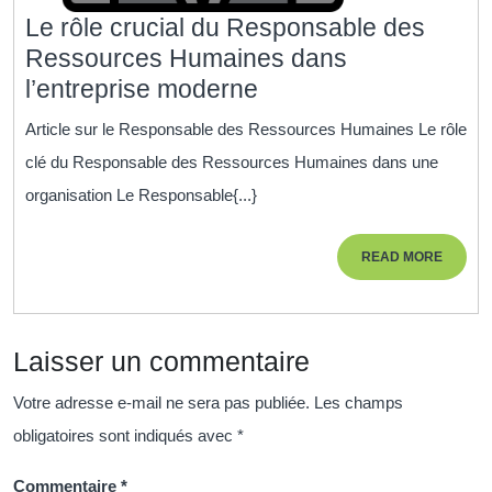
Le rôle crucial du Responsable des
Ressources Humaines dans
Le
l’entreprise moderne
rôle
Article sur le Responsable des Ressources Humaines Le rôle
crucial
clé du Responsable des Ressources Humaines dans une
du
organisation Le Responsable{...}
Responsable
des
READ
READ MORE
Ressources
MORE
Humaines
dans
Laisser un commentaire
l’entreprise
moderne
Votre adresse e-mail ne sera pas publiée.
Les champs
obligatoires sont indiqués avec
*
Commentaire
*