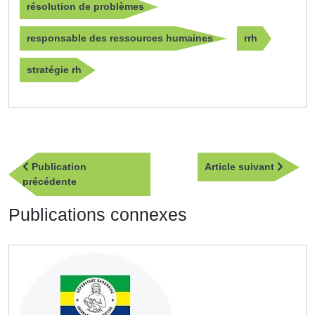
résolution de problèmes
responsable des ressources humaines
rrh
stratégie rh
Navigation
Article
Publication
Article suivant
de
Publication
suivan
précédente
l’article
précédente
Publications connexes