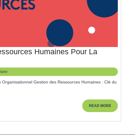
essources Humaines Pour La
ptimiser
a
aire
estion
es
essources
umaines
READ
READ MORE
MORE
our
a
éussite