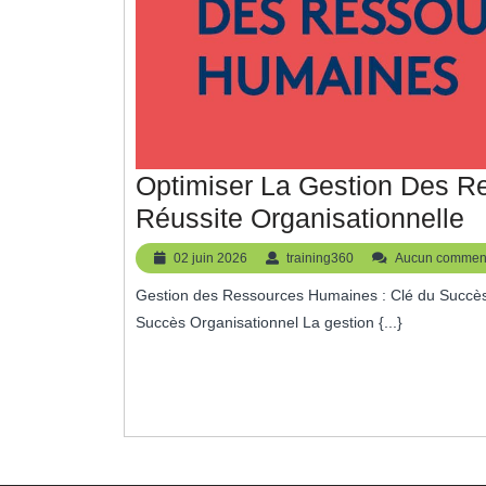
Optimiser La Gestion Des R
O
Réussite Organisationnelle
L
02
training360
02 juin 2026
training360
Aucun comment
G
juin
Gestion des Ressources Humaines : Clé du Succès Organisationnel Gestion des Ressources Humaines : Clé du
2026
D
Succès Organisationnel La gestion {...}
R
H
P
L
R