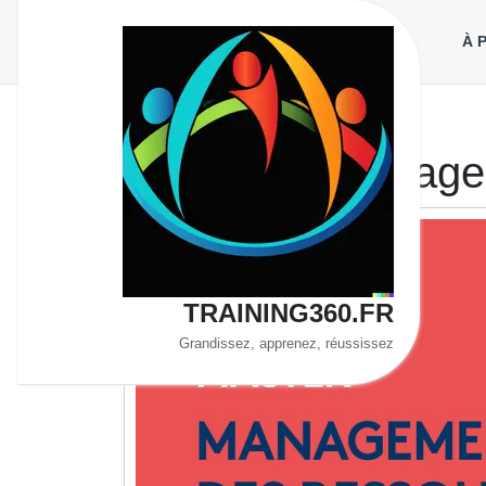
Aller
au
À 
contenu
Étiquette :
manage
TRAINING360.FR
Grandissez, apprenez, réussissez