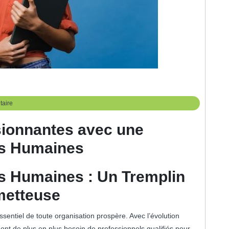
aire
sionnantes avec une
es Humaines
s Humaines : Un Tremplin
metteuse
sentiel de toute organisation prospère. Avec l’évolution
ont de plus en plus besoin de professionnels qualifiés pour