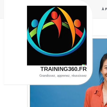
Aller
au
À 
contenu
TRAINING360.FR
Grandissez, apprenez, réussissez