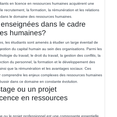
udiants en licence en ressources humaines acquièrent une
 recrutement, la formation, la rémunération et les relations
és dans le domaine des ressources humaines.
s enseignées dans le cadre
rces humaines?
s, les étudiants sont amenés à étudier un large éventail de
gestion du capital humain au sein des organisations. Parmi les
gie du travail, le droit du travail, la gestion des conflits, la
lection du personnel, la formation et le développement des
 ainsi que la rémunération et les avantages sociaux. Ces
our comprendre les enjeux complexes des ressources humaines
éussir dans ce domaine en constante évolution.
tage ou un projet
licence en ressources
e ou le projet professionnel est une composante essentielle