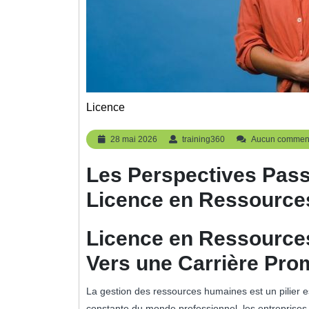
Licence
28
training360
28 mai 2026
training360
Aucun comment
mai
2026
Les Perspectives Pas
Licence en Ressourc
Licence en Ressource
Vers une Carrière Pro
La gestion des ressources humaines est un pilier es
constante du monde professionnel, les entreprises 