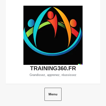
Aller
au
contenu
TRAINING360.FR
Grandissez, apprenez, réussissez
Menu