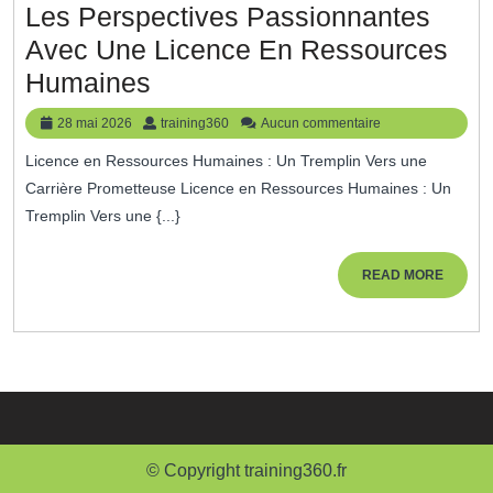
Les Perspectives Passionnantes
Avec Une Licence En Ressources
Les
Humaines
Perspectives
28
training360
28 mai 2026
training360
Aucun commentaire
Passionnantes
mai
Licence en Ressources Humaines : Un Tremplin Vers une
2026
Avec
Carrière Prometteuse Licence en Ressources Humaines : Un
Une
Tremplin Vers une {...}
Licence
En
READ
READ MORE
MORE
Ressources
Humaines
© Copyright training360.fr