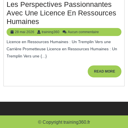
Les Perspectives Passionnantes
Avec Une Licence En Ressources
Les
Humaines
Perspectives
28
training360
28 mai 2026
training360
Aucun commentaire
Passionnantes
mai
Licence en Ressources Humaines : Un Tremplin Vers une
2026
Avec
Carrière Prometteuse Licence en Ressources Humaines : Un
Une
Tremplin Vers une {...}
Licence
En
READ
READ MORE
MORE
Ressources
Humaines
© Copyright training360.fr