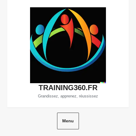
Aller
au
contenu
TRAINING360.FR
Grandissez, apprenez, réussissez
Menu