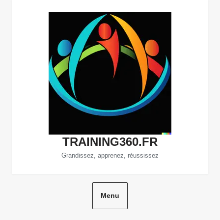
Aller
au
contenu
TRAINING360.FR
Grandissez, apprenez, réussissez
Menu