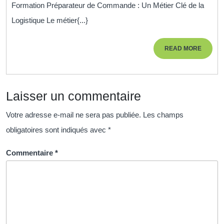
Formation Préparateur de Commande : Un Métier Clé de la
Commande
Logistique Le métier{...}
:
Acquérir
READ
READ MORE
les
MORE
Compétences
Clés
Laisser un commentaire
pour
Réussir
Votre adresse e-mail ne sera pas publiée.
Les champs
obligatoires sont indiqués avec
*
Commentaire
*