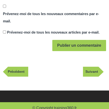
Prévenez-moi de tous les nouveaux commentaires par e-
mail.
Prévenez-moi de tous les nouveaux articles par e-mail.
Navigation
Publication
Article
Précédent
Suivant
de
précédente
suivant
l’article
© Copyright training360.fr