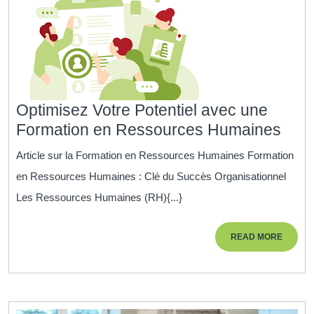
Optimisez Votre Potentiel avec une
Opti
Formation en Ressources Humaines
Votr
Article sur la Formation en Ressources Humaines Formation
Pote
en Ressources Humaines : Clé du Succès Organisationnel
ave
Les Ressources Humaines (RH){...}
une
Form
READ
READ MORE
en
MORE
Res
Hum