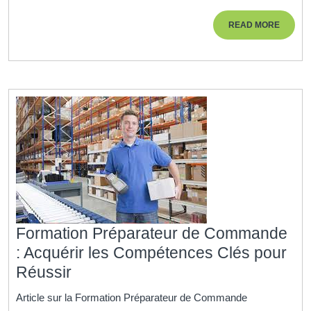
:
READ
READ MORE
Le
MORE
Chemin
vers
une
Carrière
Prometteuse
Formation Préparateur de Commande
: Acquérir les Compétences Clés pour
Formation
Réussir
Préparateur
Article sur la Formation Préparateur de Commande
de