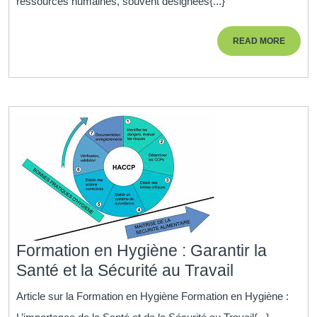
ressources humaines, souvent désignées{...}
Ressources
Humaines
READ
READ MORE
pour
MORE
la
Réussite
de
l’Entreprise
Formation en Hygiène : Garantir la
Formation
Santé et la Sécurité au Travail
en
Article sur la Formation en Hygiène Formation en Hygiène :
Hygiène