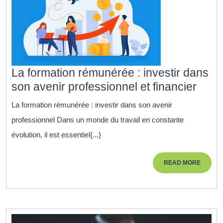
La formation rémunérée : investir dans
La
son avenir professionnel et financier
forma
La formation rémunérée : investir dans son avenir
rému
professionnel Dans un monde du travail en constante
:
évolution, il est essentiel{...}
inves
dans
READ
READ MORE
son
MORE
aveni
profe
et