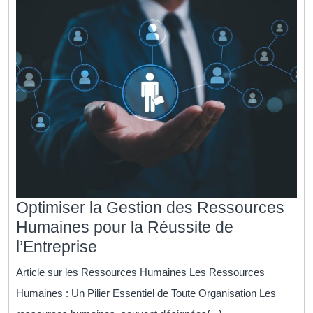
finan
Optimiser la Gestion des Ressources
Humaines pour la Réussite de
Optimiser
l’Entreprise
la
Article sur les Ressources Humaines Les Ressources
Gestion
Humaines : Un Pilier Essentiel de Toute Organisation Les
des