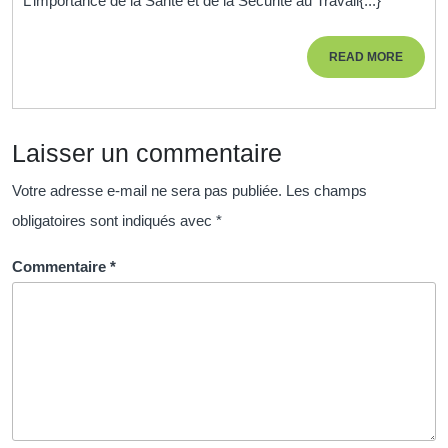
L’importance de la Santé et de la Sécurité au Travail{...}
:
Garantir
READ
READ MORE
la
MORE
Santé
et
Laisser un commentaire
la
Sécurité
Votre adresse e-mail ne sera pas publiée.
Les champs
au
obligatoires sont indiqués avec
*
Travail
Commentaire
*