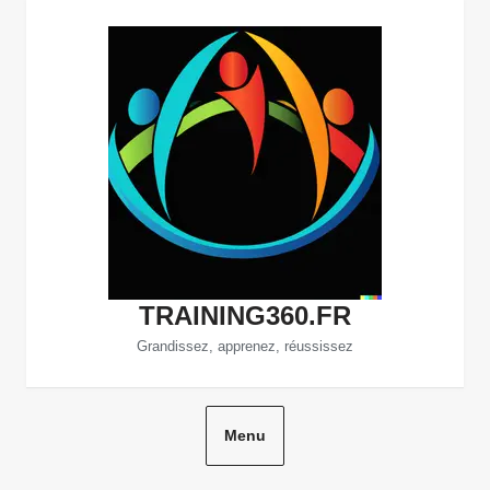
Aller
au
contenu
TRAINING360.FR
Grandissez, apprenez, réussissez
Menu