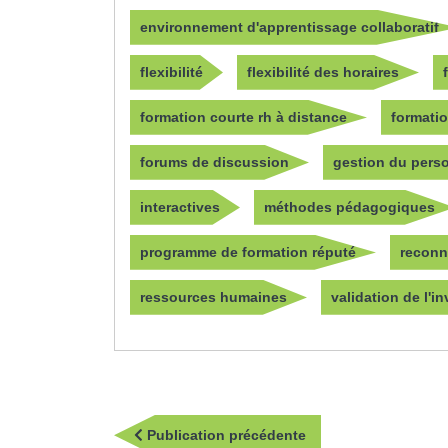
environnement d'apprentissage collaboratif
flexibilité
flexibilité des horaires
formation courte rh à distance
formati
forums de discussion
gestion du pers
interactives
méthodes pédagogiques
programme de formation réputé
reconn
ressources humaines
validation de l'i
Navigation
Publication
Publication précédente