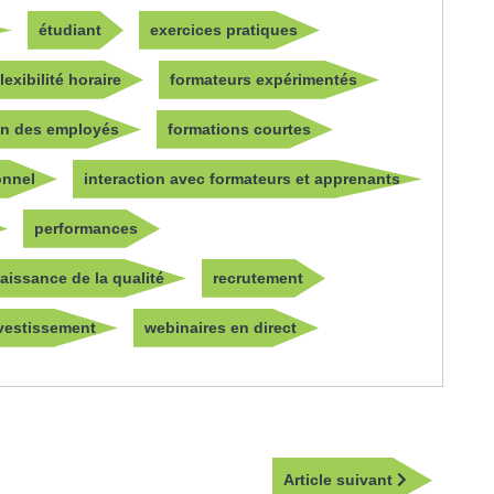
étudiant
exercices pratiques
flexibilité horaire
formateurs expérimentés
on des employés
formations courtes
onnel
interaction avec formateurs et apprenants
performances
aissance de la qualité
recrutement
nvestissement
webinaires en direct
Article
Article suivant