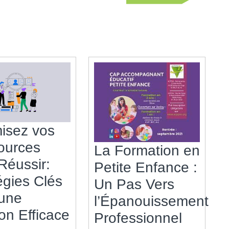
suivant
isez vos
ources
La Formation en
Réussir:
Petite Enfance :
égies Clés
Un Pas Vers
 une
l’Épanouissement
Optimisez
on Efficace
La
Professionnel