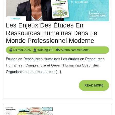
Capital
Humain
Les Enjeux Des Études En
Ressources Humaines Dans Le
Les
Monde Professionnel Moderne
Enjeux
03
training360
03 mai 2026
training360
Aucun commentaire
Des
mai
Études en Ressources Humaines Les études en Ressources
2026
Études
Humaines : Comprendre et Gérer l’Humain au Coeur des
En
Organisations Les ressources {...}
Ressou
Humai
READ
READ MORE
MORE
Dans
Le
Monde