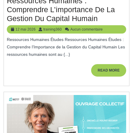
Ressources Humaines :
Comprendre L’importance De La
Exploratio
Gestion Du Capital Humain
Des
12
training360
12 mai 2026
training360
Aucun commentaire
Études
mai
Ressources Humaines Études Ressources Humaines Études :
2026
En
Comprendre l’Importance de la Gestion du Capital Humain Les
Ressourc
ressources humaines sont au {...}
Humaines
:
READ
READ MORE
MORE
Comprend
L’importan
De
La
Gestion
Du