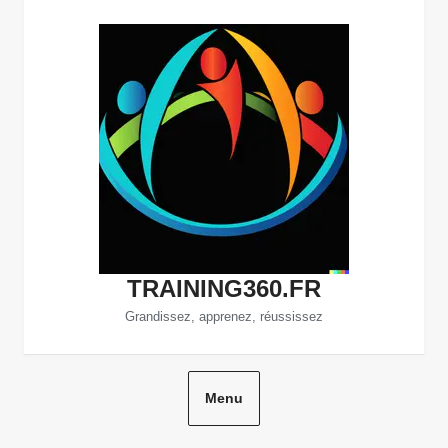
Aller
au
contenu
TRAINING360.FR
Grandissez, apprenez, réussissez
Menu