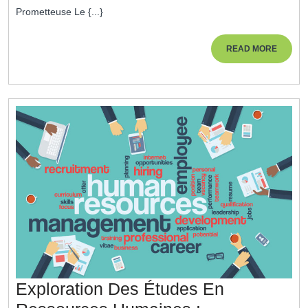
À
Prometteuse Le {...}
Paris
:
READ
READ MORE
MORE
Une
Porte
D’Entrée
Vers
La
Réussite
Professionne
Exploration Des Études En