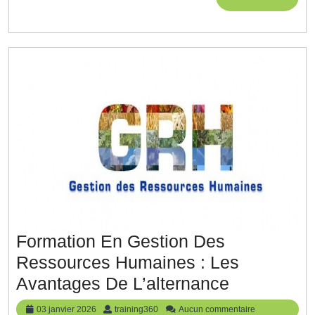
MORE
Pour
La
Réussite
Organisati
Formation En Gestion Des
Ressources Humaines : Les
Formation
Avantages De L’alternance
En
03
training360
03 janvier 2026
training360
Aucun commentaire