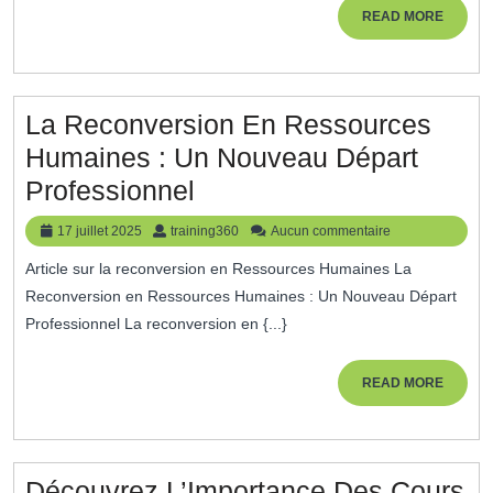
Développez
READ
READ MORE
MORE
Vos
Compétences
Sans
La Reconversion En Ressources
Frais
Humaines : Un Nouveau Départ
La
Professionnel
Reconversion
17
training360
17 juillet 2025
training360
Aucun commentaire
En
juillet
Article sur la reconversion en Ressources Humaines La
2025
Ressources
Reconversion en Ressources Humaines : Un Nouveau Départ
Humaines
Professionnel La reconversion en {...}
:
Un
READ
READ MORE
MORE
Nouveau
Départ
Professionnel
Découvrez L’Importance Des Cours