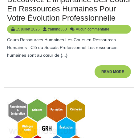
En Ressources Humaines Pour
Décou
Votre Évolution Professionnelle
L’Impo
15
training360
15 juillet 2025
training360
Aucun commentaire
Des
juillet
Cours Ressources Humaines Les Cours en Ressources
2025
Cours
Humaines : Clé du Succès Professionnel Les ressources
En
humaines sont au cœur de {...}
Resso
Humai
READ
READ MORE
MORE
Pour
Votre
Évolut
Profes