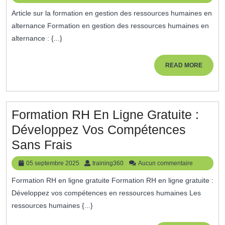
Gestion
janvier
Article sur la formation en gestion des ressources humaines en
2026
Des
alternance Formation en gestion des ressources humaines en
Ressource
alternance : {...}
Humaines
:
READ
READ MORE
MORE
Les
Avantages
De
Formation RH En Ligne Gratuite :
L’alternan
Développez Vos Compétences
Formation
Sans Frais
RH
05
training360
05 septembre 2025
training360
Aucun commentaire
En
septembre
Formation RH en ligne gratuite Formation RH en ligne gratuite :
2025
Ligne
Développez vos compétences en ressources humaines Les
Gratuite
ressources humaines {...}
: