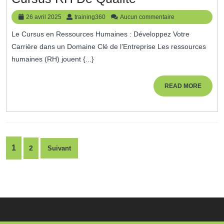
Votre
26
training360
26 avril 2025
training360
Aucun commentaire
Carrière
avril
Le Cursus en Ressources Humaines : Développez Votre
2025
Avec
Carrière dans un Domaine Clé de l’Entreprise Les ressources
Un
humaines (RH) jouent {...}
Cursus
RH
READ
READ MORE
MORE
De
Qualité
Pagination
1
2
Suivant
des
publications