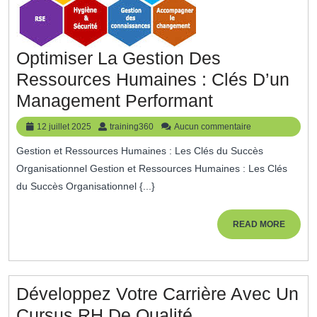
Optimiser La Gestion Des
Ressources Humaines : Clés D’un
Optimiser
Management Performant
La
12
training360
12 juillet 2025
training360
Aucun commentaire
Gestion
juillet
Gestion et Ressources Humaines : Les Clés du Succès
2025
Des
Organisationnel Gestion et Ressources Humaines : Les Clés
Ressources
du Succès Organisationnel {...}
Humaines
:
READ
READ MORE
MORE
Clés
D’un
Management
Développez Votre Carrière Avec Un
Performant
Développez
Cursus RH De Qualité