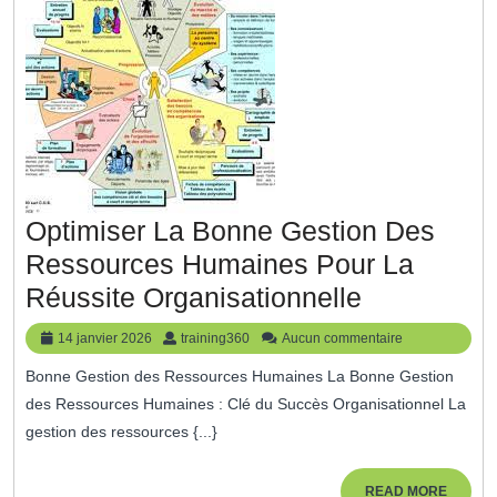
Profes
Moder
Optimiser La Bonne Gestion Des
Ressources Humaines Pour La
Optimiser
Réussite Organisationnelle
La
14
training360
14 janvier 2026
training360
Aucun commentaire
Bonne
janvier
Bonne Gestion des Ressources Humaines La Bonne Gestion
2026
Gestion
des Ressources Humaines : Clé du Succès Organisationnel La
Des
gestion des ressources {...}
Ressource
Humaines
READ
READ MORE