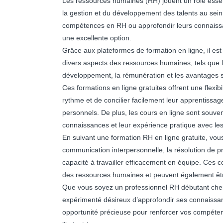
Les ressources humaines (RH) jouent un rôle essent
la gestion et du développement des talents au sein 
compétences en RH ou approfondir leurs connaissa
une excellente option.
Grâce aux plateformes de formation en ligne, il es
divers aspects des ressources humaines, tels que le
développement, la rémunération et les avantages soc
Ces formations en ligne gratuites offrent une flexib
rythme et de concilier facilement leur apprentiss
personnels. De plus, les cours en ligne sont souv
connaissances et leur expérience pratique avec les 
En suivant une formation RH en ligne gratuite, vo
communication interpersonnelle, la résolution de pr
capacité à travailler efficacement en équipe. Ces 
des ressources humaines et peuvent également êtr
Que vous soyez un professionnel RH débutant cherc
expérimenté désireux d’approfondir ses connaissanc
opportunité précieuse pour renforcer vos compétenc