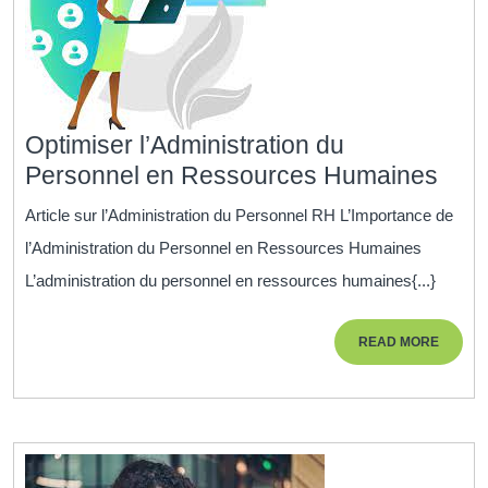
Optimiser l’Administration du
Opti
Personnel en Ressources Humaines
l’Ad
Article sur l’Administration du Personnel RH L’Importance de
du
l’Administration du Personnel en Ressources Humaines
Pers
L’administration du personnel en ressources humaines{...}
en
Res
READ
READ MORE
Hum
MORE