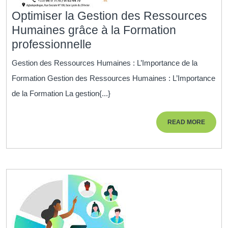
Optimiser la Gestion des Ressources
Humaines grâce à la Formation
Optimiser
professionnelle
la
Gestion des Ressources Humaines : L’Importance de la
Gestion
Formation Gestion des Ressources Humaines : L’Importance
des
de la Formation La gestion{...}
Ressources
Humaines
READ
READ MORE
grâce
MORE
à
la
Formation
professionnelle