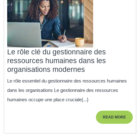
Le rôle clé du gestionnaire des
ressources humaines dans les
Le
organisations modernes
rôle
Le rôle essentiel du gestionnaire des ressources humaines
clé
dans les organisations Le gestionnaire des ressources
du
humaines occupe une place cruciale{...}
gestionnaire
des
READ
READ MORE
ressources
MORE
humaines
dans