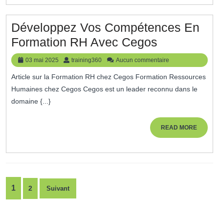
Développez Vos Compétences En
Développe
Formation RH Avec Cegos
Vos
03
training360
03 mai 2025
training360
Aucun commentaire
Compéten
mai
Article sur la Formation RH chez Cegos Formation Ressources
2025
En
Humaines chez Cegos Cegos est un leader reconnu dans le
Formation
domaine {...}
RH
Avec
READ
READ MORE
MORE
Cegos
Pagination
1
2
Suivant
des
publications