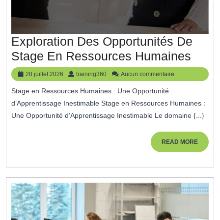
Exploration Des Opportunités De
Explo
Stage En Ressources Humaines
Des
28
training360
28 juillet 2026
training360
Aucun commentaire
Oppor
juillet
Stage en Ressources Humaines : Une Opportunité
2026
De
d’Apprentissage Inestimable Stage en Ressources Humaines :
Stag
Une Opportunité d’Apprentissage Inestimable Le domaine {...}
En
Ress
READ
READ MORE
MORE
Huma