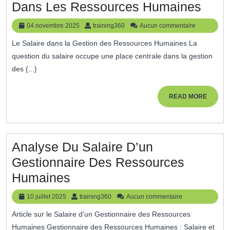
Opti
Dans Les Ressources Humaines
La
04
training360
04 novembre 2025
training360
Aucun commentaire
Gest
novembre
Le Salaire dans la Gestion des Ressources Humaines La
2025
Du
question du salaire occupe une place centrale dans la gestion
Salai
des {...}
Dan
Les
READ
READ MORE
MORE
Ress
Huma
Analyse Du Salaire D’un
Gestionnaire Des Ressources
Analyse
Humaines
Du
10
training360
10 juillet 2025
training360
Aucun commentaire
Salaire
juillet
Article sur le Salaire d’un Gestionnaire des Ressources
2025
D’un
Humaines Gestionnaire des Ressources Humaines : Salaire et