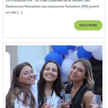
Le Processus RH : Un Pilier Essentiel de la Gestion des
2026
RH
Ressources Humaines Les ressources humaines (RH) jouent
Pour
un rôle {...}
Une
Gestion
READ
READ MORE
MORE
Efficace
Des
Ressources
Humaines