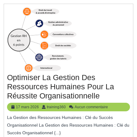
Alternance,
Un
Tremplin
Vers
La
Réussite
Professionnelle
Optimiser La Gestion Des
Ressources Humaines Pour La
Optimiser
Réussite Organisationnelle
La
17
training360
17 mars 2026
training360
Aucun commentaire
Gestion
mars
La Gestion des Ressources Humaines : Clé du Succès
2026
Des
Organisationnel La Gestion des Ressources Humaines : Clé du
Ressource
Succès Organisationnel {...}