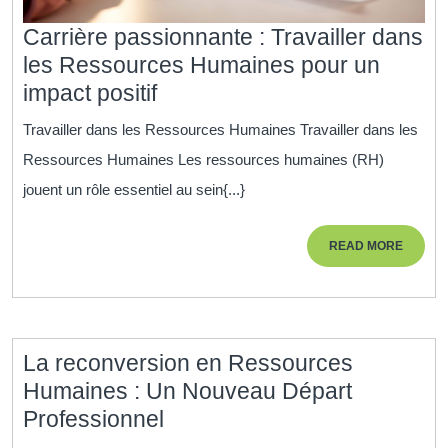
Carrière passionnante : Travailler dans
les Ressources Humaines pour un
Carrière
impact positif
passionnante
Travailler dans les Ressources Humaines Travailler dans les
:
Ressources Humaines Les ressources humaines (RH)
Travailler
jouent un rôle essentiel au sein{...}
dans
les
READ
READ MORE
Ressources
MORE
Humaines
pour
un
La reconversion en Ressources
impact
Humaines : Un Nouveau Départ
positif
La
Professionnel
reconversion