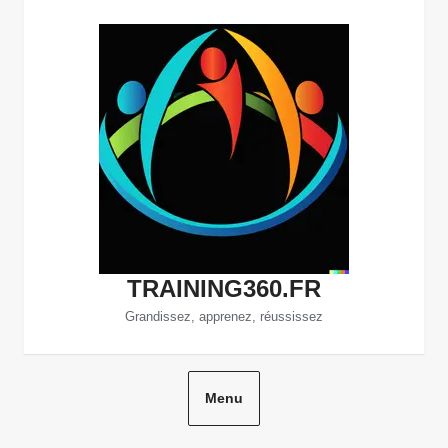
Aller
au
contenu
TRAINING360.FR
Grandissez, apprenez, réussissez
Menu