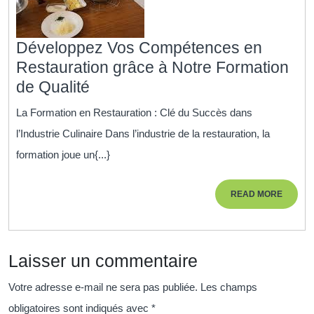
Développez Vos Compétences en
Restauration grâce à Notre Formation
Développez
de Qualité
Vos
La Formation en Restauration : Clé du Succès dans
Compétences
l’Industrie Culinaire Dans l’industrie de la restauration, la
en
formation joue un{...}
Restauration
grâce
READ
READ MORE
à
MORE
Notre
Formation
Laisser un commentaire
de
Qualité
Votre adresse e-mail ne sera pas publiée.
Les champs
obligatoires sont indiqués avec
*