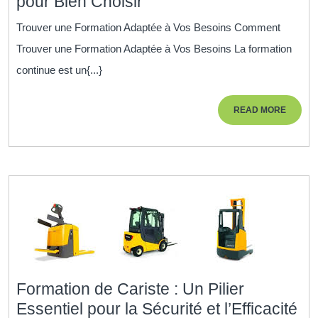
Trouver
pour Bien Choisir
la
Trouver une Formation Adaptée à Vos Besoins Comment
Formation
Trouver une Formation Adaptée à Vos Besoins La formation
Idéale:
continue est un{...}
Conseils
pour
READ
READ MORE
Bien
MORE
Choisir
Formation de Cariste : Un Pilier
Fo
Essentiel pour la Sécurité et l’Efficacité