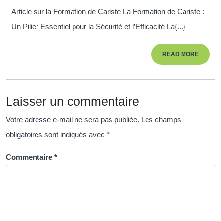
de
Article sur la Formation de Cariste La Formation de Cariste :
Ca
Un Pilier Essentiel pour la Sécurité et l’Efficacité La{...}
:
Un
READ
READ MORE
Pil
MORE
Es
po
Laisser un commentaire
la
Sé
Votre adresse e-mail ne sera pas publiée.
Les champs
et
obligatoires sont indiqués avec
*
l’E
Commentaire
*