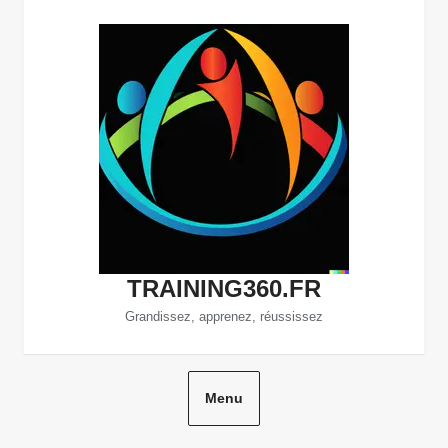
Aller
au
contenu
TRAINING360.FR
Grandissez, apprenez, réussissez
Menu