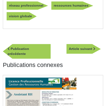
réseau professionnel
ressources humaines
vision globale
Navigation
Article
Publication
Article suivant
de
Publication
suivan
précédente
l’article
précédente
Publications connexes