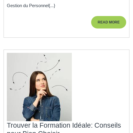
de
Gestion du Personnel{...}
l’As
Res
READ
READ MORE
Hum
MORE
:
Un
Pilie
Esse
de
la
Gest
du
Pers
Trouver la Formation Idéale: Conseils