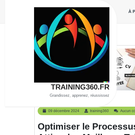
Aller
au
À 
contenu
TRAINING360.FR
Grandissez, apprenez, réussissez
Uncategorized
09
training360
09 décembre 2024
training360
Aucun c
décembre
2024
Optimiser le Process