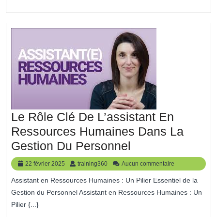
Perspective
De
L’Emploi
Le Rôle Clé De L’assistant En
Ressources Humaines Dans La
Le
Gestion Du Personnel
Rôle
22
training360
22 février 2025
training360
Aucun commentaire
Clé
février
Assistant en Ressources Humaines : Un Pilier Essentiel de la
2025
De
Gestion du Personnel Assistant en Ressources Humaines : Un
L’assistant
Pilier {...}