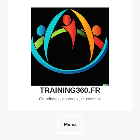
Aller
au
contenu
TRAINING360.FR
Grandissez, apprenez, réussissez
Menu