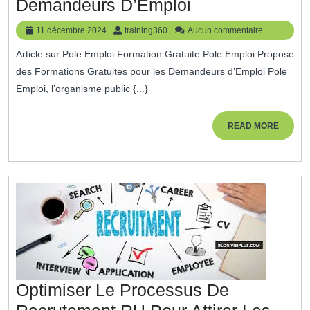
Opportunités
Demandeurs D’Emploi
De
11
training360
11 décembre 2024
training360
Aucun commentaire
Pole
décembre
Article sur Pole Emploi Formation Gratuite Pole Emploi Propose
2024
Emploi
des Formations Gratuites pour les Demandeurs d’Emploi Pole
:
Emploi, l’organisme public {...}
Formations
Gratuites
READ
READ MORE
MORE
Pour
Les
Demandeurs
D’Emploi
Optimiser Le Processus De