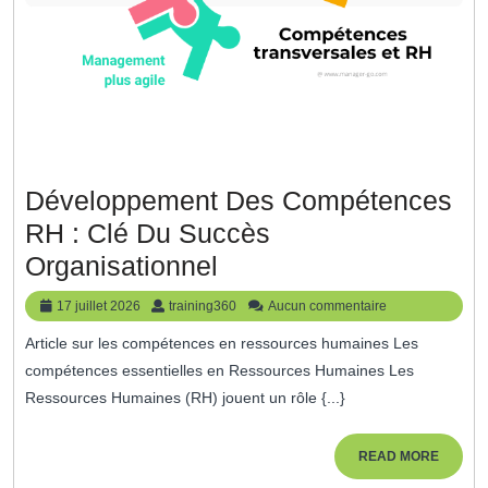
Développement Des Compétences
RH : Clé Du Succès
Développement
Organisationnel
Des
17
training360
17 juillet 2026
training360
Aucun commentaire
Compétences
juillet
Article sur les compétences en ressources humaines Les
2026
RH
compétences essentielles en Ressources Humaines Les
:
Ressources Humaines (RH) jouent un rôle {...}
Clé
Du
READ
READ MORE
MORE