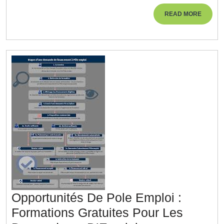
En
Ressources
READ
READ MORE
MORE
Humaines
Dans
La
Gestion
Du
Personnel
Opportunités De Pole Emploi :
Formations Gratuites Pour Les