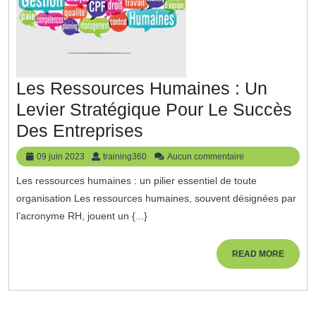
Les Ressources Humaines : Un
Levier Stratégique Pour Le Succès
Les
Des Entreprises
Ressources
09
training360
09 juin 2023
training360
Aucun commentaire
Humaines
juin
Les ressources humaines : un pilier essentiel de toute
2023
:
organisation Les ressources humaines, souvent désignées par
Un
l’acronyme RH, jouent un {...}
Levier
Stratégique
READ
READ MORE
MORE
Pour
Le