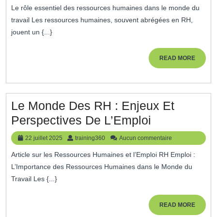
Gestion
Le rôle essentiel des ressources humaines dans le monde du
2025
Des
travail Les ressources humaines, souvent abrégées en RH,
Ressources
jouent un {...}
Humaines
Pour
READ
READ MORE
MORE
Un
Meilleur
Job
Le Monde Des RH : Enjeux Et
Satisfaction
Le
Perspectives De L’Emploi
Monde
22
training360
22 juillet 2025
training360
Aucun commentaire
Des
juillet
Article sur les Ressources Humaines et l’Emploi RH Emploi :
2025
RH
L’Importance des Ressources Humaines dans le Monde du
:
Travail Les {...}
Enjeux
Et
READ
READ MORE
MORE