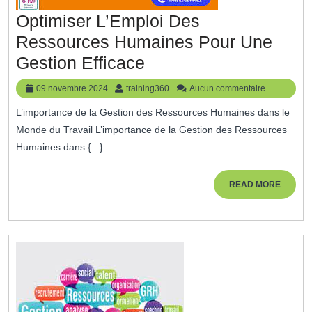
Optimiser L’Emploi Des
Ressources Humaines Pour Une
Optimiser
Gestion Efficace
L’Emploi
09
training360
09 novembre 2024
training360
Aucun commentaire
Des
novembre
L’importance de la Gestion des Ressources Humaines dans le
2024
Ressources
Monde du Travail L’importance de la Gestion des Ressources
Humaines
Humaines dans {...}
Pour
Une
READ
READ MORE
MORE
Gestion
Efficace