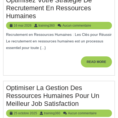
Recrutement En Ressources
Optimisez
Humaines
Votre
16
training360
16 mai 2026
training360
Aucun commentaire
Stratégie
mai
Recrutement en Ressources Humaines : Les Clés pour Réussir
2026
De
Le recrutement en ressources humaines est un processus
Recrutement
essentiel pour toute {...}
En
Ressources
READ
READ MORE
MORE
Humaines
Optimiser La Gestion Des
Ressources Humaines Pour Un
Optimiser
Meilleur Job Satisfaction
La
25
training360
25 octobre 2025
training360
Aucun commentaire
octobre