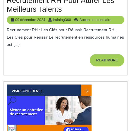
Recrutement RH Pour Attirer Les
Optimiser
Meilleurs Talents
Le
09
training360
09 décembre 2024
training360
Aucun commentaire
Processus
décembre
Recrutement RH : Les Clés pour Réussir Recrutement RH :
2024
De
Les Clés pour Réussir Le recrutement en ressources humaines
Recrutement
est {...}
RH
Pour
READ
READ MORE
MORE
Attirer
Les
Meilleurs
Talents