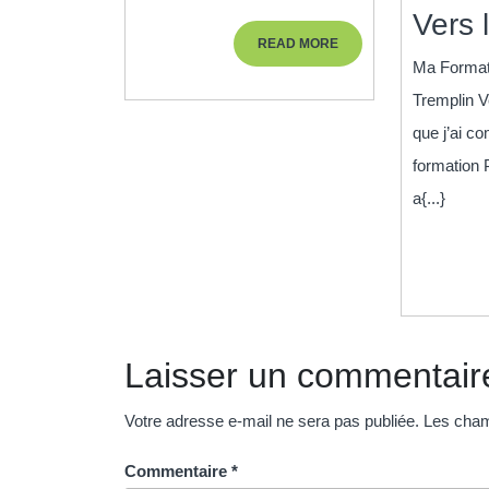
Pôle
Vers 
READ
READ MORE
Emploi
MORE
Ma Format
Formatio
Tremplin V
AFPA
que j’ai 
formation 
a{...}
Laisser un commentair
Votre adresse e-mail ne sera pas publiée.
Les cham
Commentaire
*