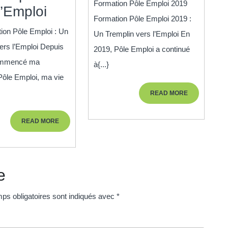
Formation Pôle Emploi 2019
Ma
l’Emploi
Pôle
Formation Pôle Emploi 2019 :
Formation
Emploi
ion Pôle Emploi : Un
Un Tremplin vers l’Emploi En
n
Pôle
ers l’Emploi Depuis
en
2019, Pôle Emploi a continué
Emploi
commencé ma
2019
à{...}
:
Pôle Emploi, ma vie
:
Un
READ
READ MORE
Un
MORE
Tremplin
Tremplin
READ
READ MORE
Vers
MORE
vers
l’Emploi
l’Emploi
e
ps obligatoires sont indiqués avec
*