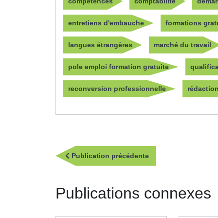
compétences
comptabilité
deman
entretiens d'embauche
formations grat
langues étrangères
marché du travail
pole emploi formation gratuite
qualific
reconversion professionnelle
rédactio
Navigation
Publication
Publication précédente
de
précédente
l’article
Publications connexes