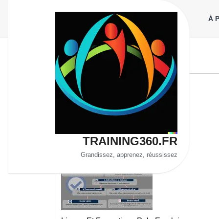
Aller
au
À 
contenu
TRAINING360.FR
Grandissez, apprenez, réussissez