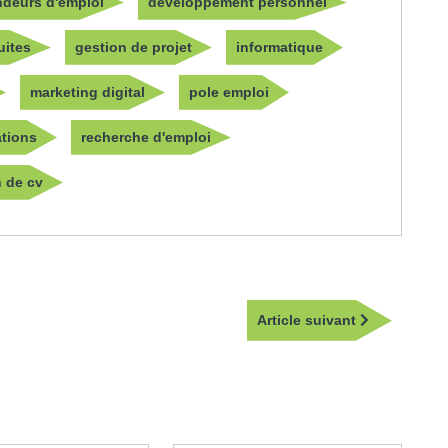
deurs d'emploi
développement personnel
uites
gestion de projet
informatique
marketing digital
pole emploi
ations
recherche d'emploi
n de cv
Article
Article suivant
suivant