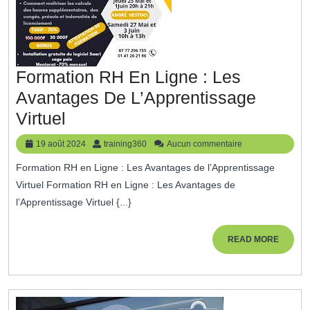
Personnelle
Formation RH En Ligne : Les
Avantages De L’Apprentissage
Formation
Virtuel
RH
19
training360
19 août 2024
training360
Aucun commentaire
En
août
Formation RH en Ligne : Les Avantages de l’Apprentissage
2024
Ligne
Virtuel Formation RH en Ligne : Les Avantages de
:
l’Apprentissage Virtuel {...}
Les
Avantages
READ
READ MORE
MORE
De
L’Apprentissage
Virtuel