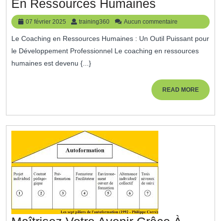
Optimisez
En Ressources Humaines
Votre
07
training360
07 février 2025
training360
Aucun commentaire
Potentiel
février
Le Coaching en Ressources Humaines : Un Outil Puissant pour
2025
Professionn
le Développement Professionnel Le coaching en ressources
Grâce
humaines est devenu {...}
Au
Coaching
READ
READ MORE
MORE
En
Ressource
Humaines