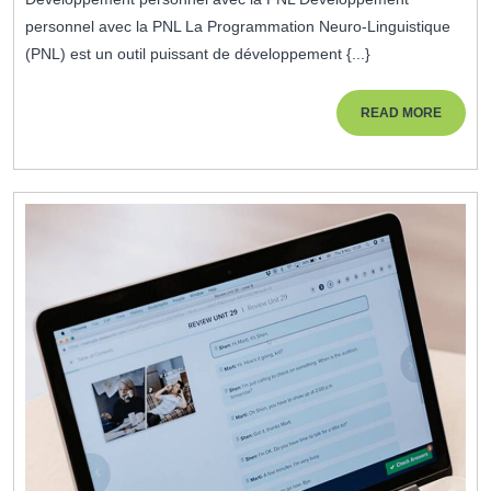
2026
Avec
personnel avec la PNL La Programmation Neuro-Linguistique
Le
(PNL) est un outil puissant de développement {...}
Développement
Personnel
READ
READ MORE
MORE
Grâce
À
La
PNL