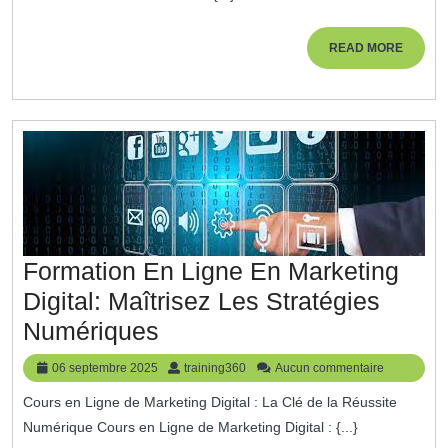
Des
Ressource
READ
READ MORE
MORE
Humaines
Pour
La
Réussite
Organisati
Formation En Ligne En Marketing
Digital: Maîtrisez Les Stratégies
Formation
Numériques
En
06
training360
06 septembre 2025
training360
Aucun commentaire
Ligne
septembre
Cours en Ligne de Marketing Digital : La Clé de la Réussite
2025
En
Numérique Cours en Ligne de Marketing Digital : {...}