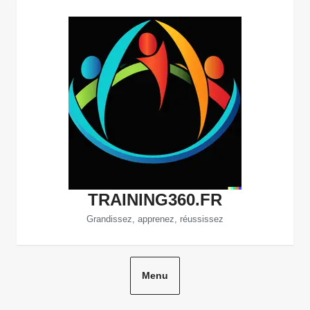
Aller
au
contenu
TRAINING360.FR
Grandissez, apprenez, réussissez
Menu