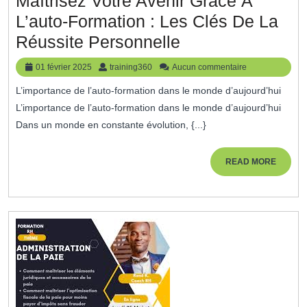
Maîtrisez Votre Avenir Grâce À
L’auto-Formation : Les Clés De La
Maîtrisez
Réussite Personnelle
Votre
01
training360
01 février 2025
training360
Aucun commentaire
Avenir
février
L’importance de l’auto-formation dans le monde d’aujourd’hui
2025
Grâce
L’importance de l’auto-formation dans le monde d’aujourd’hui
À
Dans un monde en constante évolution, {...}
L’auto-
Formation
READ
READ MORE
MORE
:
Les
Clés
De
La
Réussite