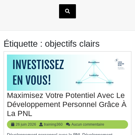
Étiquette :
objectifs clairs
Maximisez Votre Potentiel Avec Le
Développement Personnel Grâce À
Maximisez
La PNL
Votre
26
training360
26 juin 2026
training360
Aucun commentaire
Potentiel
juin
Développement personnel avec la PNL Développement