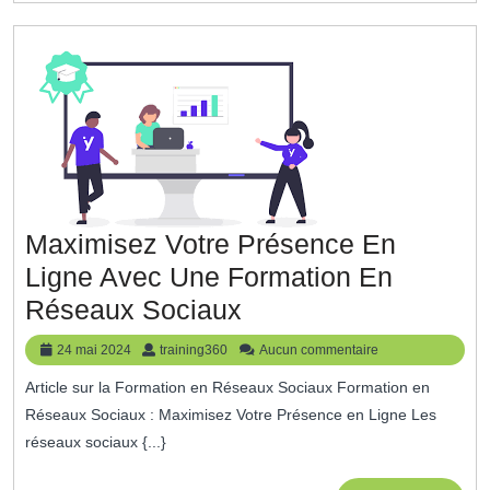
Approche
Moderne
Et
Flexible
De
L’Apprent
Maximisez Votre Présence En
Ligne Avec Une Formation En
Maximisez
Réseaux Sociaux
Votre
24
training360
24 mai 2024
training360
Aucun commentaire
Présence
mai
Article sur la Formation en Réseaux Sociaux Formation en
2024
En
Réseaux Sociaux : Maximisez Votre Présence en Ligne Les
Ligne
réseaux sociaux {...}
Avec