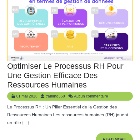
Optimiser Le Processus RH Pour
Une Gestion Efficace Des
Optimiser
Ressources Humaines
Le
01
training360
01 mai 2026
training360
Aucun commentaire
Processus
mai
Le Processus RH : Un Pilier Essentiel de la Gestion des
2026
RH
Ressources Humaines Les ressources humaines (RH) jouent
Pour
un rôle {...}
Une
READ
READ MORE