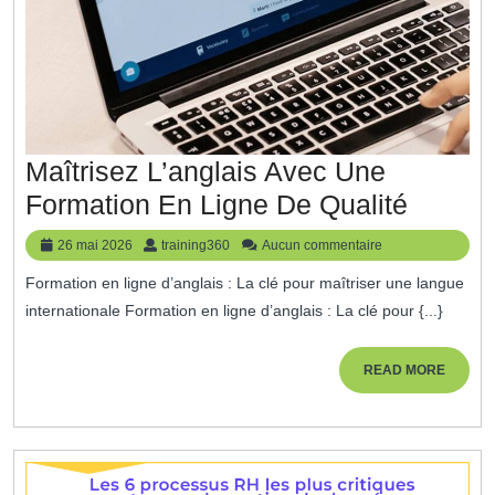
Maîtrisez L’anglais Avec Une
Maîtri
Formation En Ligne De Qualité
L’angla
26
training360
26 mai 2026
training360
Aucun commentaire
Avec
mai
Formation en ligne d’anglais : La clé pour maîtriser une langue
2026
Une
internationale Formation en ligne d’anglais : La clé pour {...}
Format
En
READ
READ MORE
MORE
Ligne
De
Qualité