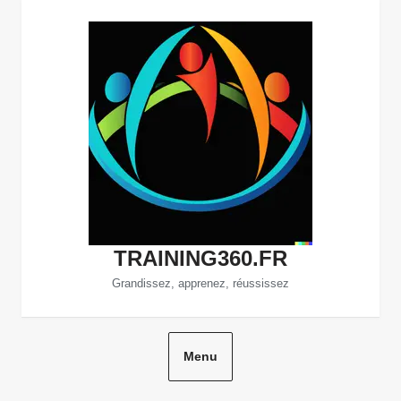
Aller
au
contenu
TRAINING360.FR
Grandissez, apprenez, réussissez
Menu