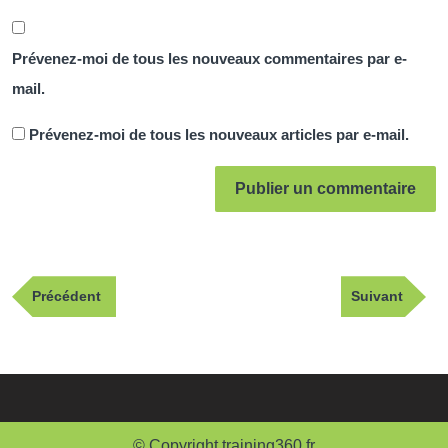
Prévenez-moi de tous les nouveaux commentaires par e-
mail.
Prévenez-moi de tous les nouveaux articles par e-mail.
Navigation
Publication
Article
Précédent
Suivant
de
précédente
suivant
l’article
© Copyright training360.fr