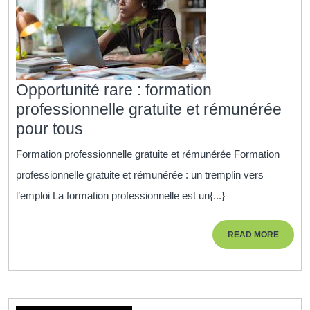
Opportunité rare : formation
professionnelle gratuite et rémunérée
Opportunité
pour tous
rare
Formation professionnelle gratuite et rémunérée Formation
:
professionnelle gratuite et rémunérée : un tremplin vers
formation
l’emploi La formation professionnelle est un{...}
professionnelle
gratuite
READ
READ MORE
et
MORE
rémunérée
pour
tous