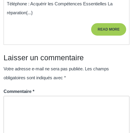
Téléphone : Acquérir les Compétences Essentielles La
en
réparation{...}
Formation
de
READ
READ MORE
Réparation
MORE
de
Téléphone
Laisser un commentaire
Votre adresse e-mail ne sera pas publiée.
Les champs
obligatoires sont indiqués avec
*
Commentaire
*