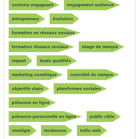
contenu engageant
engagement audience
entrepreneur
évolution
formation en réseaux sociaux
formation réseaux sociaux
image de marque
impact
leads qualifiés
marketing numérique
notoriété de marque
objectifs clairs
plateformes sociales
présence en ligne
présence personnelle en ligne
public cible
stratégie
tendances
trafic web