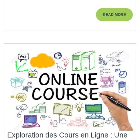
:
La
READ
READ MORE
Clé
MORE
de
Votre
Succès
Éducatif
Exploration des Cours en Ligne : Une