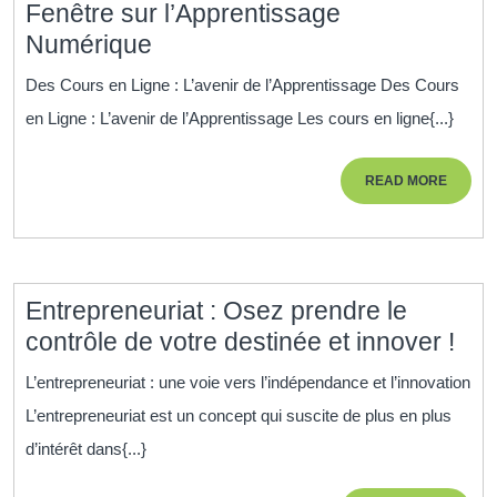
Fenêtre sur l’Apprentissage
Exploration
Numérique
des
Des Cours en Ligne : L’avenir de l’Apprentissage Des Cours
Cours
en Ligne : L’avenir de l’Apprentissage Les cours en ligne{...}
en
Ligne
READ
READ MORE
:
MORE
Une
Fenêtre
sur
Entrepreneuriat : Osez prendre le
l’Apprentissage
Ent
contrôle de votre destinée et innover !
Numérique
:
L’entrepreneuriat : une voie vers l’indépendance et l’innovation
Os
L’entrepreneuriat est un concept qui suscite de plus en plus
pre
d’intérêt dans{...}
le
con