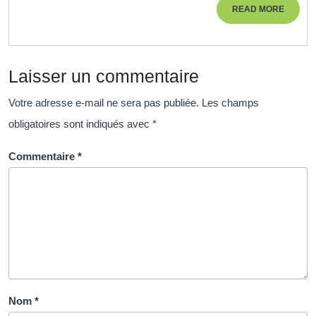
READ
READ MORE
de
MORE
vot
des
Laisser un commentaire
et
inn
Votre adresse e-mail ne sera pas publiée.
Les champs
!
obligatoires sont indiqués avec
*
Commentaire
*
Nom
*