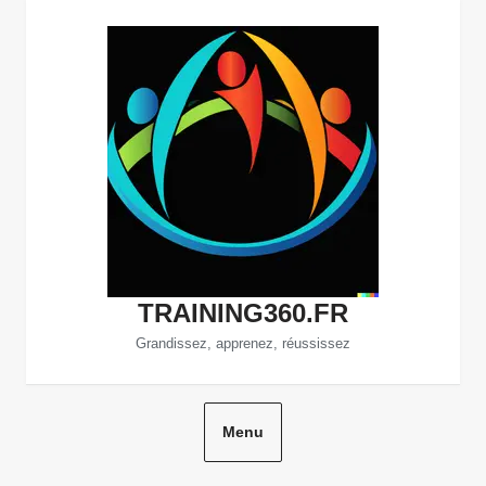
Aller
au
contenu
TRAINING360.FR
Grandissez, apprenez, réussissez
Menu