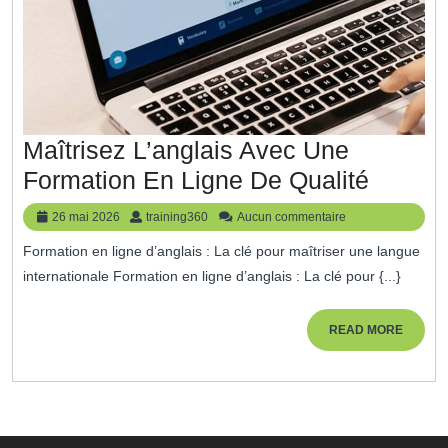
Maîtrisez L’anglais Avec Une
Maîtri
Formation En Ligne De Qualité
L’angla
26
training360
26 mai 2026
training360
Aucun commentaire
Avec
mai
Formation en ligne d’anglais : La clé pour maîtriser une langue
2026
Une
internationale Formation en ligne d’anglais : La clé pour {...}
Format
En
READ
READ MORE
MORE
Ligne
De
Qualité