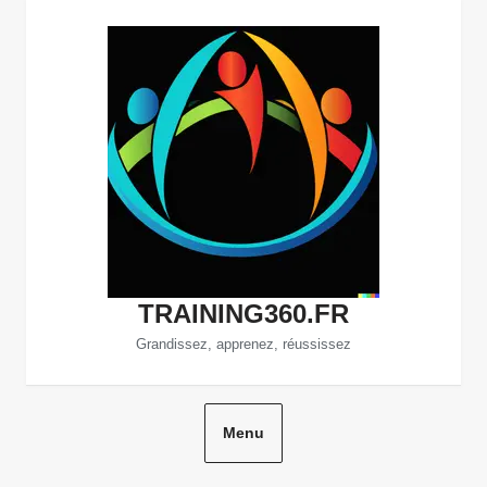
Aller
au
contenu
TRAINING360.FR
Grandissez, apprenez, réussissez
Menu