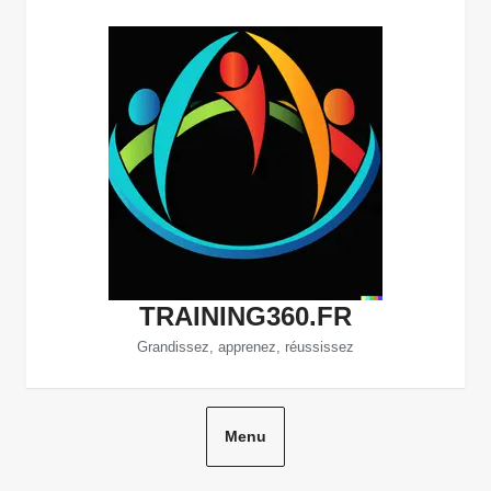
Aller
au
contenu
TRAINING360.FR
Grandissez, apprenez, réussissez
Menu