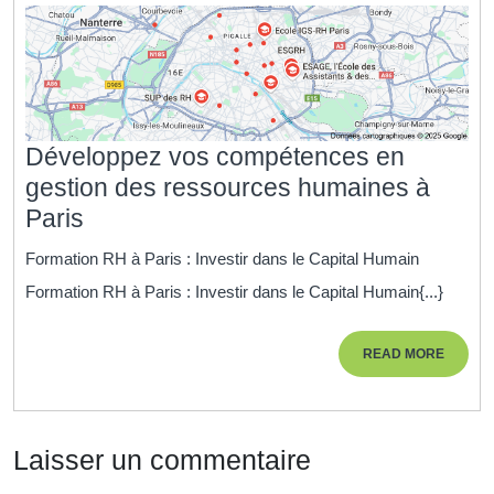
Développez vos compétences en
gestion des ressources humaines à
Développez
Paris
vos
Formation RH à Paris : Investir dans le Capital Humain
compétences
Formation RH à Paris : Investir dans le Capital Humain{...}
en
gestion
READ
READ MORE
des
MORE
ressources
humaines
Laisser un commentaire
à