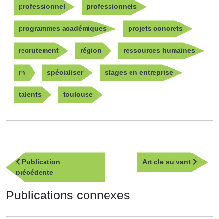
professionnel
professionnels
programmes académiques
projets concrets
recrutement
région
ressources humaines
rh
spécialiser
stages en entreprise
talents
toulouse
Navigation
Article
Publication
Article suivant
de
Publication
suivan
précédente
l’article
précédente
Publications connexes