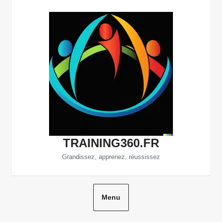
Aller
au
contenu
TRAINING360.FR
Grandissez, apprenez, réussissez
Menu