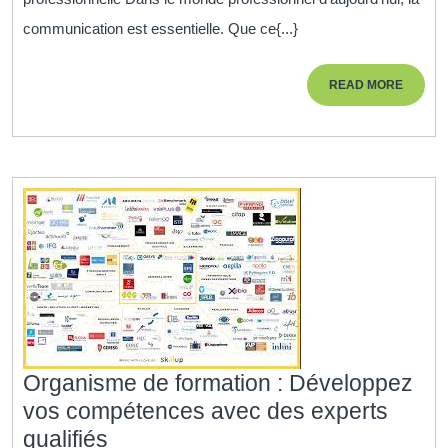
professionnelle
communication est essentielle. Que ce{...}
grâce
à
READ
READ MORE
la
MORE
formation
au
softphone
Organisme de formation : Développez
vos compétences avec des experts
Organisme
qualifiés