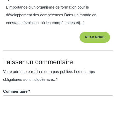
de
L’importance d’un organisme de formation pour le
formation
développement des compétences Dans un monde en
:
constante évolution, où les compétences et{...}
Développez
vos
READ
READ MORE
compétences
MORE
avec
des
Laisser un commentaire
experts
qualifiés
Votre adresse e-mail ne sera pas publiée.
Les champs
obligatoires sont indiqués avec
*
Commentaire
*