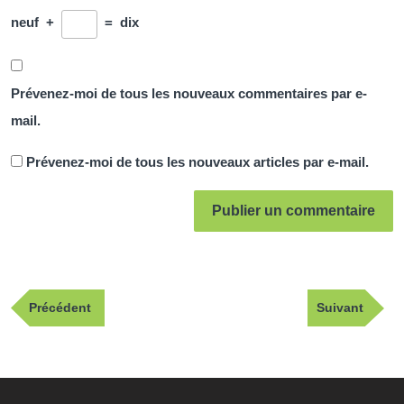
neuf
+
=
dix
Prévenez-moi de tous les nouveaux commentaires par e-
mail.
Prévenez-moi de tous les nouveaux articles par e-mail.
Navigation
Publication
Article
Précédent
Suivant
de
précédente
suivant
l’article