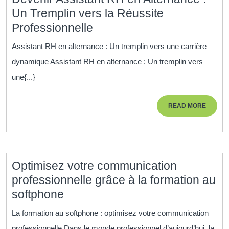
Un Tremplin vers la Réussite
Devenir
Professionnelle
Assistant
Assistant RH en alternance : Un tremplin vers une carrière
RH
dynamique Assistant RH en alternance : Un tremplin vers
en
une{...}
Alternance
:
READ
READ MORE
Un
MORE
Tremplin
vers
la
Optimisez votre communication
Réussite
professionnelle grâce à la formation au
Professionnelle
Optimisez
softphone
votre
La formation au softphone : optimisez votre communication
communication
professionnelle Dans le monde professionnel d’aujourd’hui, la