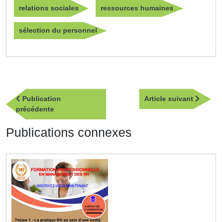
relations sociales
ressources humaines
sélection du personnel
Navigation
Article
Publication
Article suivant
de
Publication
suivan
précédente
l’article
précédente
Publications connexes