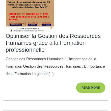
Optimiser la Gestion des Ressources
Humaines grâce à la Formation
Optimiser
professionnelle
la
Gestion des Ressources Humaines : L’Importance de la
Gestion
Formation Gestion des Ressources Humaines : L’Importance
des
de la Formation La gestion{...}
Ressources
Humaines
READ
READ MORE
grâce
MORE
à
la