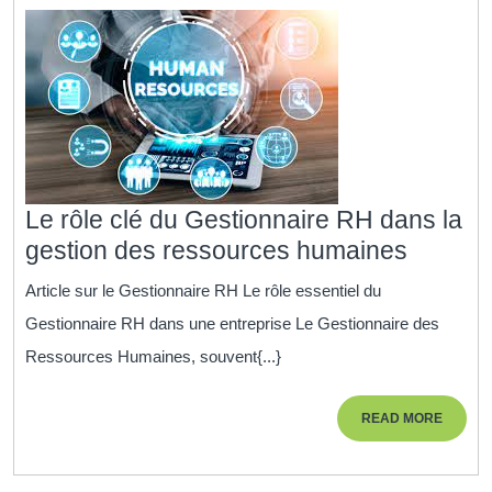
Formation
professionnelle
Le rôle clé du Gestionnaire RH dans la
Le
gestion des ressources humaines
rôle
Article sur le Gestionnaire RH Le rôle essentiel du
clé
Gestionnaire RH dans une entreprise Le Gestionnaire des
du
Ressources Humaines, souvent{...}
Gestion
RH
READ
READ MORE
dans
MORE
la