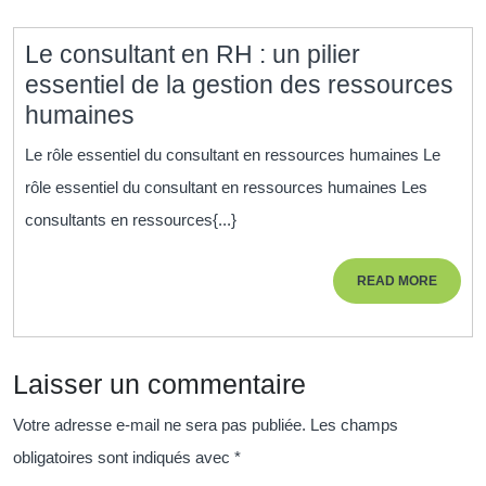
gestion
des
Le consultant en RH : un pilier
ressou
essentiel de la gestion des ressources
humain
Le
humaines
consultant
Le rôle essentiel du consultant en ressources humaines Le
en
rôle essentiel du consultant en ressources humaines Les
RH
consultants en ressources{...}
:
un
READ
READ MORE
pilier
MORE
essentiel
de
Laisser un commentaire
la
gestion
Votre adresse e-mail ne sera pas publiée.
Les champs
des
obligatoires sont indiqués avec
*
ressources