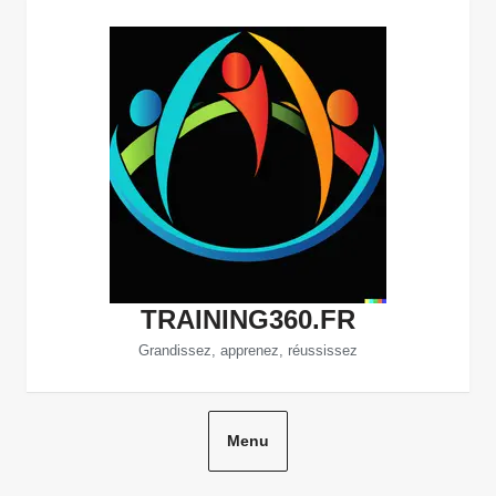
Aller
au
contenu
TRAINING360.FR
Grandissez, apprenez, réussissez
Menu