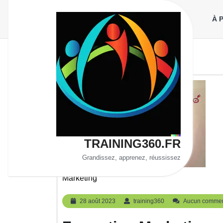
Aller
au
À 
contenu
TRAINING360.FR
Grandissez, apprenez, réussissez
Marketing
28
training360
28 août 2023
training360
Aucun commen
août
2023