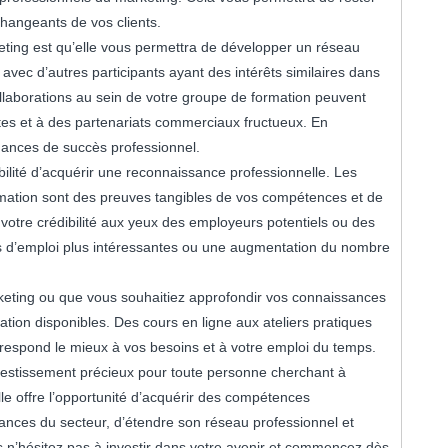
changeants de vos clients.
ting est qu’elle vous permettra de développer un réseau
 avec d’autres participants ayant des intérêts similaires dans
ollaborations au sein de votre groupe de formation peuvent
tes et à des partenariats commerciaux fructueux. En
hances de succès professionnel.
ibilité d’acquérir une reconnaissance professionnelle. Les
formation sont des preuves tangibles de vos compétences et de
 votre crédibilité aux yeux des employeurs potentiels ou des
tés d’emploi plus intéressantes ou une augmentation du nombre
eting ou que vous souhaitiez approfondir vos connaissances
mation disponibles. Des cours en ligne aux ateliers pratiques
orrespond le mieux à vos besoins et à votre emploi du temps.
nvestissement précieux pour toute personne cherchant à
lle offre l’opportunité d’acquérir des compétences
ndances du secteur, d’étendre son réseau professionnel et
s n’hésitez pas à investir dans votre avenir et commencez dès