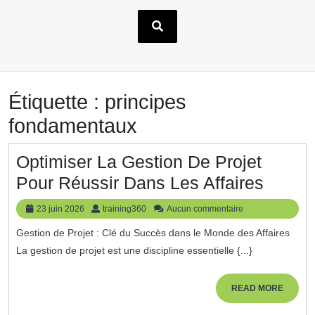
Étiquette :
principes
fondamentaux
Optimiser La Gestion De Projet
Optimi
Pour Réussir Dans Les Affaires
La
23
training360
23 juin 2026
training360
Aucun commentaire
Gesti
juin
Gestion de Projet : Clé du Succès dans le Monde des Affaires
2026
De
La gestion de projet est une discipline essentielle {...}
Projet
Pour
READ
READ MORE
MORE
Réussi