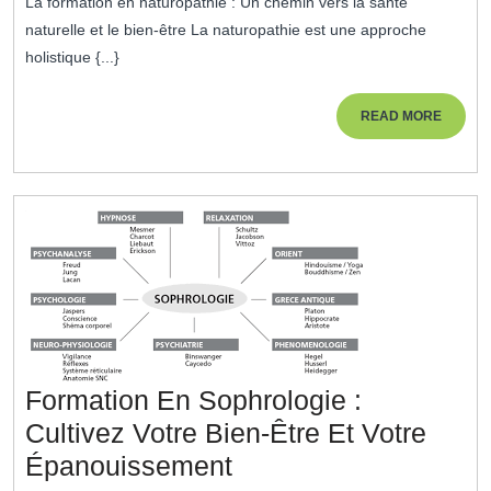
La formation en naturopathie : Un chemin vers la santé
2023
Une
naturelle et le bien-être La naturopathie est une approche
Formation
holistique {...}
Pour
Une
READ
READ MORE
MORE
Santé
Naturelle
Et
Équilibrée
Formation En Sophrologie :
Cultivez Votre Bien-Être Et Votre
Formation
Épanouissement