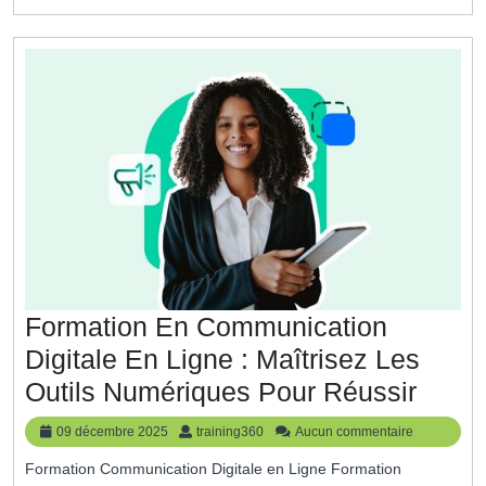
Dans
Les
Affair
Formation En Communication
Digitale En Ligne : Maîtrisez Les
Forma
Outils Numériques Pour Réussir
En
09
training360
09 décembre 2025
training360
Aucun commentaire
Comm
décembre
Formation Communication Digitale en Ligne Formation
2025