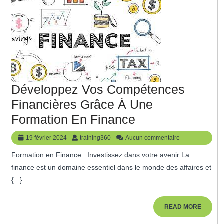
Développez Vos Compétences
Financières Grâce À Une
Développez
Formation En Finance
Vos
19
training360
19 février 2024
training360
Aucun commentaire
Compétences
février
Formation en Finance : Investissez dans votre avenir La
2024
Financières
finance est un domaine essentiel dans le monde des affaires et
Grâce
{...}
À
Une
READ
READ MORE
MORE
Formation