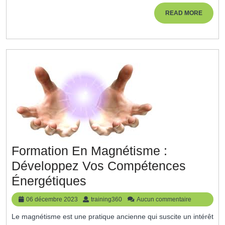
La
READ
READ MORE
MORE
Créativ
Pour
Le
Bien-
Être
Formation En Magnétisme :
Développez Vos Compétences
Formation
Énergétiques
En
06
training360
06 décembre 2023
training360
Aucun commentaire
Magnétisme
décembre
Le magnétisme est une pratique ancienne qui suscite un intérêt
2023