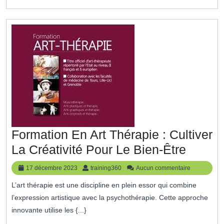
En
Finance
Formation En Art Thérapie : Cultiver
Format
La Créativité Pour Le Bien-Être
En
17
training360
17 décembre 2023
training360
Aucun commentaire
Art
décembre
L’art thérapie est une discipline en plein essor qui combine
2023
Thérap
l’expression artistique avec la psychothérapie. Cette approche
:
innovante utilise les {...}
Cultive