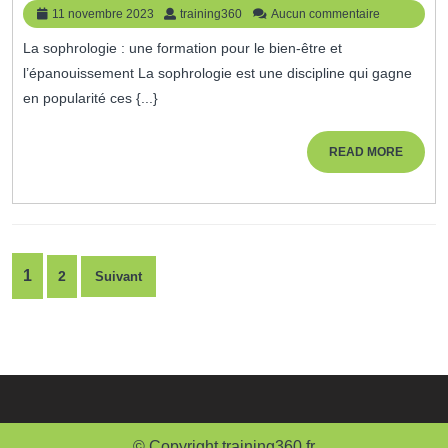
En
11
training360
11 novembre 2023
training360
Aucun commentaire
Sophrologie
novembre
La sophrologie : une formation pour le bien-être et
2023
:
l’épanouissement La sophrologie est une discipline qui gagne
Cultivez
en popularité ces {...}
Votre
Bien-
READ
READ MORE
MORE
Être
Et
Votre
Pagination
Épanouissement
1
2
Suivant
des
publications
© Copyright training360.fr