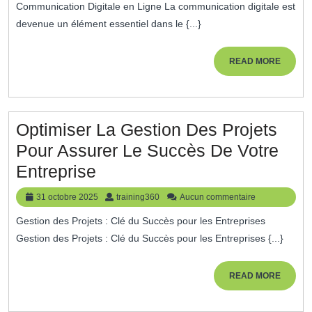
Digita
Communication Digitale en Ligne La communication digitale est
En
devenue un élément essentiel dans le {...}
Ligne
:
READ
READ MORE
MORE
Maîtr
Les
Outils
Optimiser La Gestion Des Projets
Numé
Pour Assurer Le Succès De Votre
Pour
Optimiser
Entreprise
Réuss
La
31
training360
31 octobre 2025
training360
Aucun commentaire
Gestion
octobre
Gestion des Projets : Clé du Succès pour les Entreprises
2025
Des
Gestion des Projets : Clé du Succès pour les Entreprises {...}
Projets
Pour
READ
READ MORE
MORE
Assurer