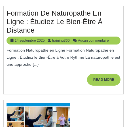
Le
Succès
Formation De Naturopathe En
De
Ligne : Étudiez Le Bien-Être À
Votre
Formation
Distance
Entreprise
De
14
training360
14 septembre 2025
training360
Aucun commentaire
Naturopathe
septembre
Formation Naturopathe en Ligne Formation Naturopathe en
2025
En
Ligne : Étudiez le Bien-Être à Votre Rythme La naturopathie est
Ligne
une approche {...}
:
Étudiez
READ
READ MORE
MORE
Le
Bien-
Être
À
Distance