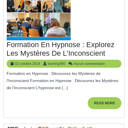
Formation En Hypnose : Explorez
Format
Les Mystères De L’Inconscient
En
02
training360
02 octobre 2024
training360
Aucun commentaire
Hypno
octobre
Formation en Hypnose : Découvrez les Mystères de
2024
:
l’Inconscient Formation en Hypnose : Découvrez les Mystères
Explor
de l’Inconscient L’hypnose est {...}
Les
Mystèr
READ
READ MORE
MORE
De
L’Incon