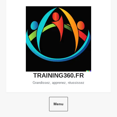
Aller
au
contenu
TRAINING360.FR
Grandissez, apprenez, réussissez
Menu