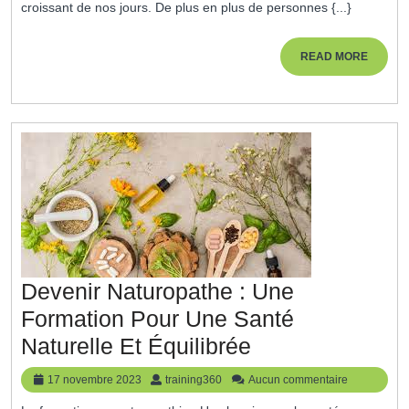
:
croissant de nos jours. De plus en plus de personnes {...}
Développez
Vos
READ
READ MORE
MORE
Compétences
Énergétiques
Devenir Naturopathe : Une
Formation Pour Une Santé
Devenir
Naturelle Et Équilibrée
Naturopathe
17
training360
17 novembre 2023
training360
Aucun commentaire
:
novembre