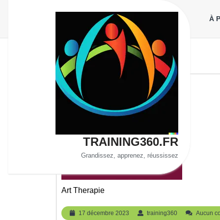
Aller
au
À 
contenu
TRAINING360.FR
Grandissez, apprenez, réussissez
Art Therapie
17
training360
17 décembre 2023
training360
Aucun c