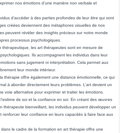
 exprimer nos émotions d’une manière non verbale et
vidus d’accéder à des parties profondes de leur être qui sont
mages créées deviennent des métaphores visuelles de nos
les peuvent révéler des insights précieux sur notre monde
ropres processus psychologiques.
re thérapeutique, les art thérapeutes sont en mesure de
es psychologiques. Ils accompagnent les individus dans leur
 émotions sans jugement ni interprétation. Cela permet aux
librement leur monde intérieur.
s la thérapie offre également une distance émotionnelle, ce qui
mal à aborder directement leurs problèmes. L’art devient un
une voie alternative pour exprimer et traiter les émotions.
 l’estime de soi et la confiance en soi. En créant des œuvres
un thérapeute bienveillant, les individus peuvent développer un
 renforcer leur confiance en leurs capacités à faire face aux
s dans le cadre de la formation en art thérapie offre une