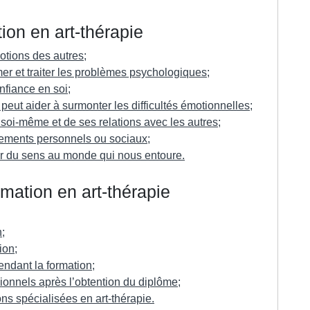
ion en art-thérapie
otions des autres;
mer et traiter les problèmes psychologiques;
onfiance en soi;
ut aider à surmonter les difficultés émotionnelles;
oi-même et de ses relations avec les autres;
gements personnels ou sociaux;
 du sens au monde qui nous entoure.
rmation en art-thérapie
;
ion;
endant la formation;
ionnels après l’obtention du diplôme;
ns spécialisées en art-thérapie.