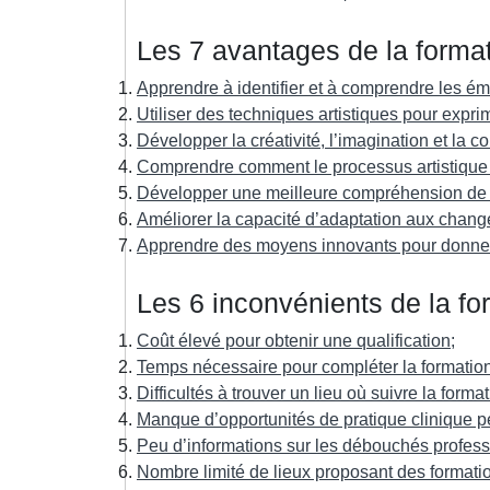
Les 7 avantages de la format
Apprendre à identifier et à comprendre les ém
Utiliser des techniques artistiques pour expri
Développer la créativité, l’imagination et la c
Comprendre comment le processus artistique pe
Développer une meilleure compréhension de s
Améliorer la capacité d’adaptation aux chan
Apprendre des moyens innovants pour donner
Les 6 inconvénients de la fo
Coût élevé pour obtenir une qualification;
Temps nécessaire pour compléter la formation
Difficultés à trouver un lieu où suivre la format
Manque d’opportunités de pratique clinique p
Peu d’informations sur les débouchés profess
Nombre limité de lieux proposant des formatio