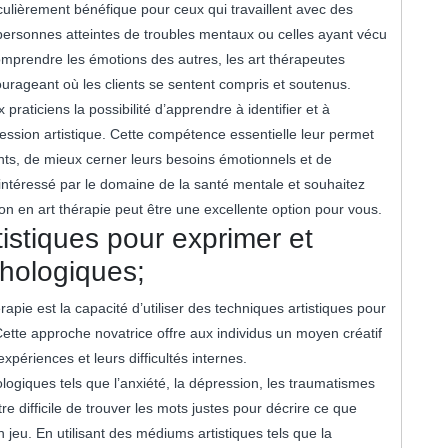
iculièrement bénéfique pour ceux qui travaillent avec des
s personnes atteintes de troubles mentaux ou celles ayant vécu
omprendre les émotions des autres, les art thérapeutes
urageant où les clients se sentent compris et soutenus.
 praticiens la possibilité d’apprendre à identifier et à
ssion artistique. Cette compétence essentielle leur permet
nts, de mieux cerner leurs besoins émotionnels et de
intéressé par le domaine de la santé mentale et souhaitez
n en art thérapie peut être une excellente option pour vous.
tistiques pour exprimer et
chologiques;
apie est la capacité d’utiliser des techniques artistiques pour
Cette approche novatrice offre aux individus un moyen créatif
périences et leurs difficultés internes.
ogiques tels que l’anxiété, la dépression, les traumatismes
e difficile de trouver les mots justes pour décrire ce que
n jeu. En utilisant des médiums artistiques tels que la