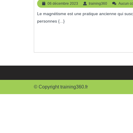
En
06
training360
06 décembre 2023
training360
Aucun c
Magnétisme
décembre
Le magnétisme est une pratique ancienne qui suscite un intérêt croissant de nos jours. De plus en plus de
2023
:
personnes {...}
Développez
Vos
Compétences
Énergétiques
© Copyright training360.fr