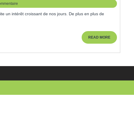
ommentaire
READ
READ MORE
MORE