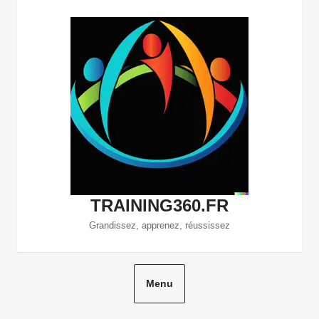
Aller
au
contenu
TRAINING360.FR
Grandissez, apprenez, réussissez
Menu