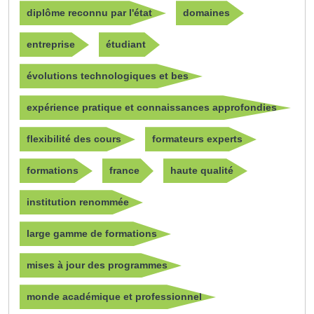
diplôme reconnu par l'état
domaines
entreprise
étudiant
évolutions technologiques et bes
expérience pratique et connaissances approfondies
flexibilité des cours
formateurs experts
formations
france
haute qualité
institution renommée
large gamme de formations
mises à jour des programmes
monde académique et professionnel