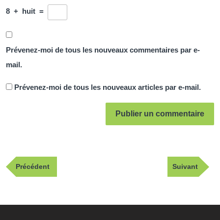
8
+
huit
=
Prévenez-moi de tous les nouveaux commentaires par e-
mail.
Prévenez-moi de tous les nouveaux articles par e-mail.
Navigation
Publication
Article
Précédent
Suivant
de
précédente
suivant
l’article