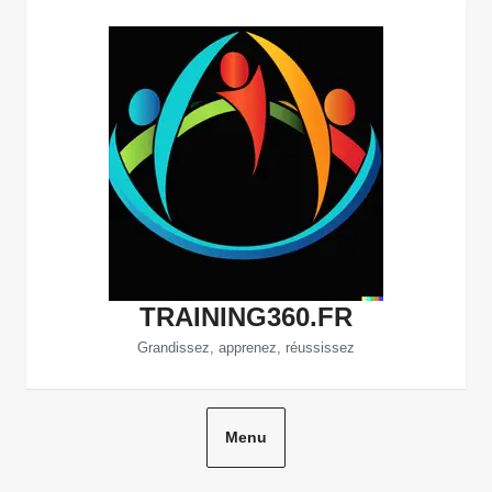
Aller
au
contenu
TRAINING360.FR
Grandissez, apprenez, réussissez
Menu