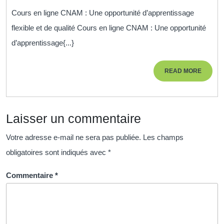
flexible
Cours en ligne CNAM : Une opportunité d’apprentissage
et
flexible et de qualité Cours en ligne CNAM : Une opportunité
de
d’apprentissage{...}
qualité
:
READ
READ MORE
Découvrez
MORE
les
cours
Laisser un commentaire
en
ligne
Votre adresse e-mail ne sera pas publiée.
Les champs
du
obligatoires sont indiqués avec
*
CNAM
Commentaire
*