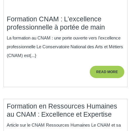
Formation CNAM : L’excellence
Formati
professionnelle à portée de main
CNAM
La formation au CNAM : une porte ouverte vers l’excellence
:
professionnelle Le Conservatoire National des Arts et Métiers
L’excell
(CNAM) est{...}
professi
à
READ
READ MORE
portée
MORE
de
main
Formation en Ressources Humaines
Forma
au CNAM : Excellence et Expertise
en
Article sur le CNAM Ressources Humaines Le CNAM et sa
Resso