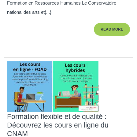
Formation en Ressources Humaines Le Conservatoire
Humai
national des arts et{...}
au
CNA
READ
READ MORE
:
MORE
Excel
et
Expert
Formation flexible et de qualité :
Découvrez les cours en ligne du
Formation
CNAM