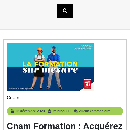
Cnam
13
training360
13 décembre 2023
training360
Aucun commentaire
décembre
2023
Cnam Formation : Acquérez