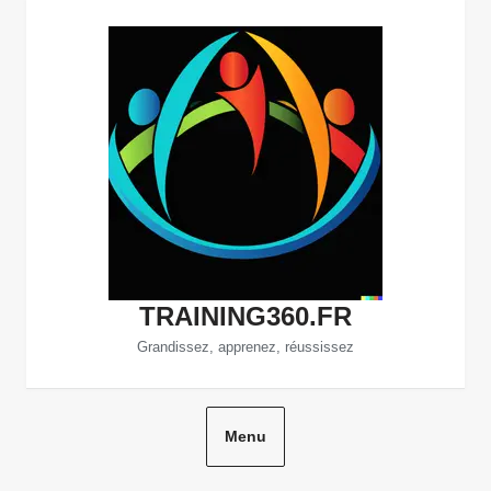
Aller
au
contenu
TRAINING360.FR
Grandissez, apprenez, réussissez
Menu