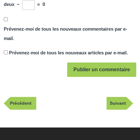
deux
−
=
0
Prévenez-moi de tous les nouveaux commentaires par e-
mail.
Prévenez-moi de tous les nouveaux articles par e-mail.
Navigation
Publication
Article
Précédent
Suivant
de
précédente
suivant
l’article