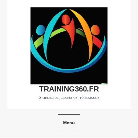
Aller
au
contenu
TRAINING360.FR
Grandissez, apprenez, réussissez
Menu