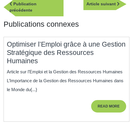
Article
Publication
Article suivant
de
Publication
suivan
précédente
l’article
précédente
Publications connexes
Optimiser l’Emploi grâce à une Gestion
Stratégique des Ressources
Optimiser
Humaines
l’Emploi
Article sur l’Emploi et la Gestion des Ressources Humaines
grâce
L’Importance de la Gestion des Ressources Humaines dans
à
le Monde du{...}
une
Gestion
READ
READ MORE
Stratégique
MORE
des
Ressources