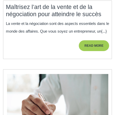
Humaines
Maîtrisez l’art de la vente et de la
Maîtr
négociation pour atteindre le succès
l’art
La vente et la négociation sont des aspects essentiels dans le
de
monde des affaires. Que vous soyez un entrepreneur, un{...}
la
vent
READ
READ MORE
et
MORE
de
la
négo
pour
attei
le
succ