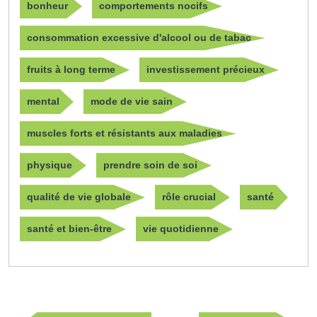
bonheur
comportements nocifs
consommation excessive d'alcool ou de tabac
fruits à long terme
investissement précieux
mental
mode de vie sain
muscles forts et résistants aux maladies
physique
prendre soin de soi
qualité de vie globale
rôle crucial
santé
santé et bien-être
vie quotidienne
Navigation