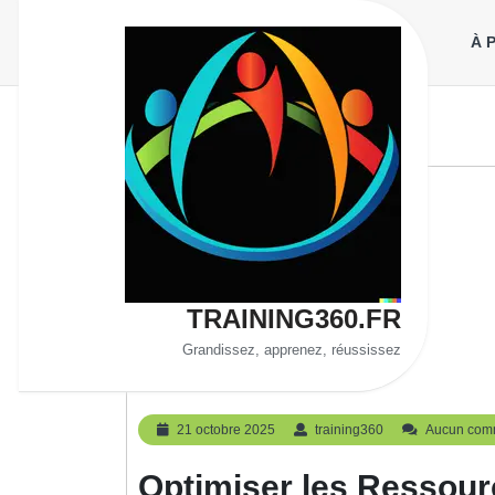
Aller
au
À 
contenu
TRAINING360.FR
Grandissez, apprenez, réussissez
Uncategorized
21
training360
21 octobre 2025
training360
Aucun com
octobre
2025
Optimiser les Ressou