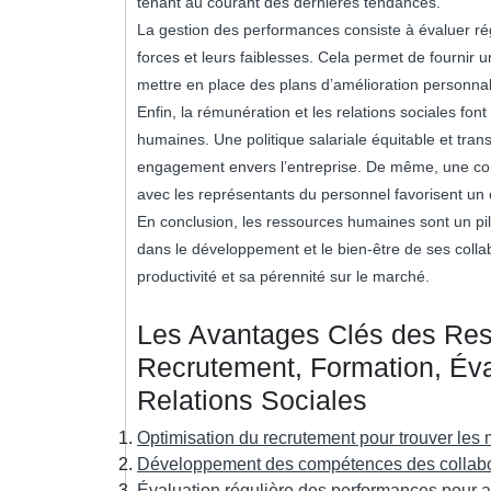
tenant au courant des dernières tendances.
La gestion des performances consiste à évaluer rég
forces et leurs faiblesses. Cela permet de fournir u
mettre en place des plans d’amélioration personnali
Enfin, la rémunération et les relations sociales f
humaines. Une politique salariale équitable et tran
engagement envers l’entreprise. De même, une com
avec les représentants du personnel favorisent un 
En conclusion, les ressources humaines sont un pil
dans le développement et le bien-être de ses collab
productivité et sa pérennité sur le marché.
Les Avantages Clés des Res
Recrutement, Formation, Éval
Relations Sociales
Optimisation du recrutement pour trouver les m
Développement des compétences des collabora
Évaluation régulière des performances pour amél