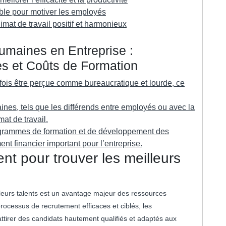
able pour motiver les employés
imat de travail positif et harmonieux
umaines en Entreprise :
nes et Coûts de Formation
ois être perçue comme bureaucratique et lourde, ce
ines, tels que les différends entre employés ou avec la
mat de travail.
ogrammes de formation et de développement des
t financier important pour l’entreprise.
nt pour trouver les meilleurs
lleurs talents est un avantage majeur des ressources
ocessus de recrutement efficaces et ciblés, les
tirer des candidats hautement qualifiés et adaptés aux