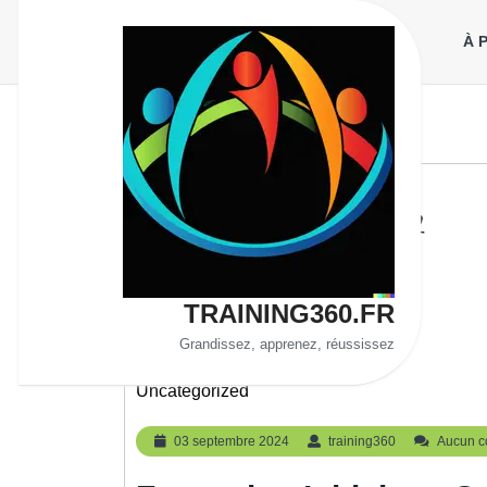
Aller
au
À 
contenu
TRAINING360.FR
Grandissez, apprenez, réussissez
Uncategorized
03
training360
03 septembre 2024
training360
Aucun c
septembre
2024