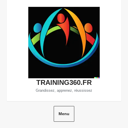
Aller
au
contenu
TRAINING360.FR
Grandissez, apprenez, réussissez
Menu