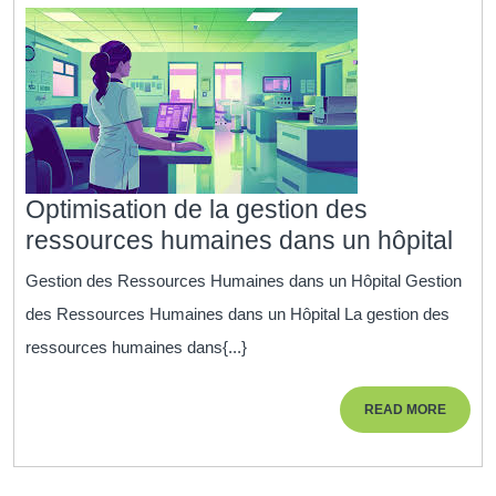
Optimisation de la gestion des
Opt
ressources humaines dans un hôpital
de
Gestion des Ressources Humaines dans un Hôpital Gestion
la
des Ressources Humaines dans un Hôpital La gestion des
ges
ressources humaines dans{...}
des
res
READ
READ MORE
hum
MORE
dan
un