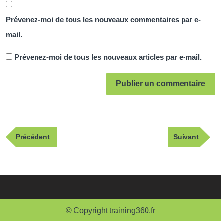
Prévenez-moi de tous les nouveaux commentaires par e-
mail.
Prévenez-moi de tous les nouveaux articles par e-mail.
Navigation
Publication
Article
Précédent
Suivant
de
précédente
suivant
l’article
© Copyright training360.fr