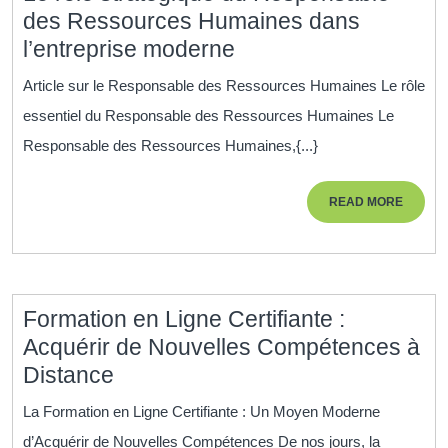
des Ressources Humaines dans
Le
l’entreprise moderne
rôle
Article sur le Responsable des Ressources Humaines Le rôle
stratégique
essentiel du Responsable des Ressources Humaines Le
du
Responsable des Ressources Humaines,{...}
Responsable
des
READ
READ MORE
Ressources
MORE
Humaines
dans
l’entreprise
Formation en Ligne Certifiante :
moderne
Acquérir de Nouvelles Compétences à
Formation
Distance
en
La Formation en Ligne Certifiante : Un Moyen Moderne
Ligne
d’Acquérir de Nouvelles Compétences De nos jours, la