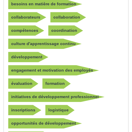
besoins en matière de formation
collaborateurs
collaboration
compétences
coordination
culture d'apprentissage continu
développement
engagement et motivation des employés
évaluation
formation
initiatives de développement professionnel
inscriptions
logistique
opportunités de développement