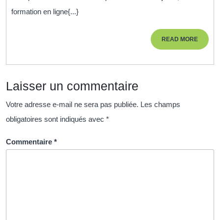
Certifiante
formation en ligne{...}
:
Acquérir
READ
READ MORE
de
MORE
Nouvelles
Compétences
Laisser un commentaire
à
Distance
Votre adresse e-mail ne sera pas publiée.
Les champs
obligatoires sont indiqués avec
*
Commentaire
*