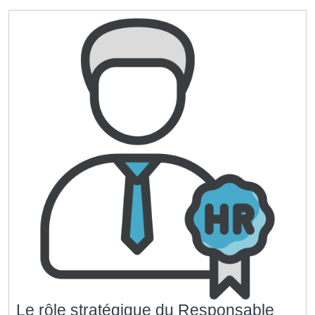
hôpi
Le rôle stratégique du Responsable