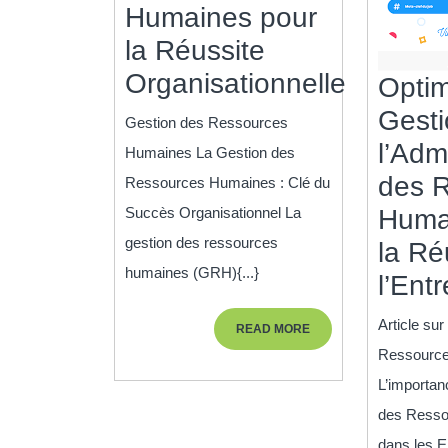
Humaines pour
la Réussite
Organisationnelle
Optim
Optimiser
Gesti
Gestion des Ressources
le
l’Adm
Humaines La Gestion des
Management
des 
Ressources Humaines : Clé du
des
Succès Organisationnel La
Huma
Ressources
gestion des ressources
la Ré
humaines (GRH){...}
Humaines
l’Ent
pour
Article sur
READ
READ MORE
la
MORE
Ressourc
Réussite
L’importan
Organisationnelle
des Ress
dans les E