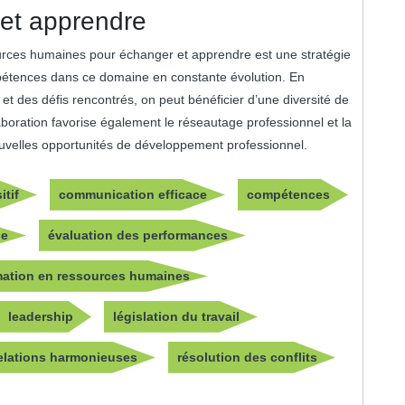
et apprendre
urces humaines pour échanger et apprendre est une stratégie
pétences dans ce domaine en constante évolution. En
t des défis rencontrés, on peut bénéficier d’une diversité de
aboration favorise également le réseautage professionnel et la
ouvelles opportunités de développement professionnel.
itif
communication efficace
compétences
le
évaluation des performances
mation en ressources humaines
leadership
législation du travail
elations harmonieuses
résolution des conflits