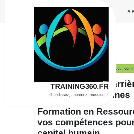
Aller
au
À 
contenu
Ressources Humaines
25
training360
25 février 2025
training360
Aucun comm
février
2025
Optimisez votre carriè
TRAINING360.FR
ressources humaines
Grandissez, apprenez, réussissez
Formation en Ressour
vos compétences pour 
capital humain