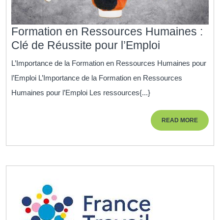
Formation en Ressources Humaines :
Formation
Clé de Réussite pour l’Emploi
en
L’Importance de la Formation en Ressources Humaines pour
Ressource
l’Emploi L’Importance de la Formation en Ressources
Humaines
Humaines pour l’Emploi Les ressources{...}
:
Clé
READ
READ MORE
de
MORE
Réussite
pour
l’Emploi