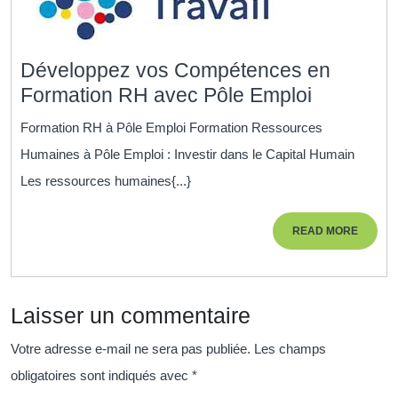
Développez vos Compétences en
Dévelop
Formation RH avec Pôle Emploi
vos
Formation RH à Pôle Emploi Formation Ressources
Compéte
Humaines à Pôle Emploi : Investir dans le Capital Humain
en
Les ressources humaines{...}
Formatio
RH
READ
READ MORE
avec
MORE
Pôle
Emploi
Laisser un commentaire
Votre adresse e-mail ne sera pas publiée.
Les champs
obligatoires sont indiqués avec
*