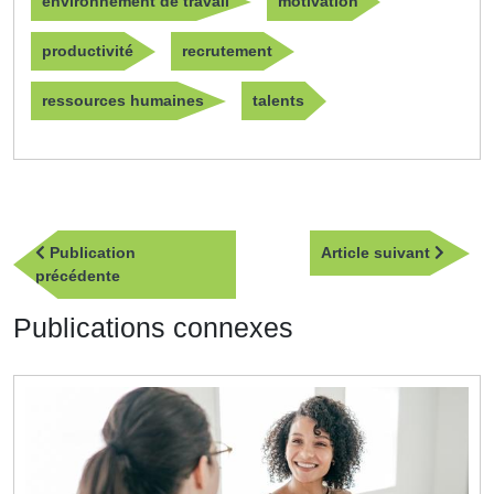
environnement de travail
motivation
productivité
recrutement
ressources humaines
talents
Navigation
Article
Publication
Article suivant
de
Publication
suivan
précédente
l’article
précédente
Publications connexes