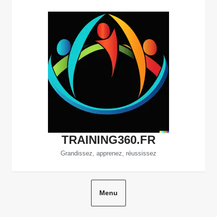
Aller
au
contenu
TRAINING360.FR
Grandissez, apprenez, réussissez
Menu